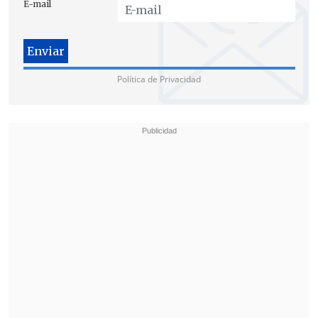
E-mail
Política de Privacidad
El mandatario añadió que esta
experiencia, así como su "compromiso"
con el multilateralismo,
le dan a
Bachelet las "credenciales" para dirigir
la ONU
en un contexto "marcado por los