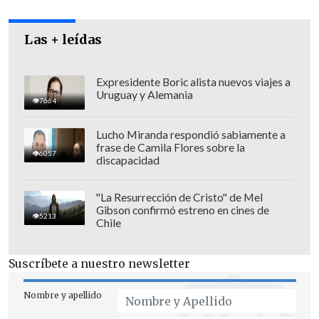
Las + leídas
Expresidente Boric alista nuevos viajes a
Uruguay y Alemania
7664
Lucho Miranda respondió sabiamente a
frase de Camila Flores sobre la
6057
discapacidad
En ese último cargo, "
trabajó para
"La Resurrección de Cristo" de Mel
Gibson confirmó estreno en cines de
proteger a los más vulnerables
,
avanzar
5213
Chile
en el reconocimiento del derecho
humano a un medioambiente limpio
,
Suscríbete a nuestro newsletter
saludable y sostenible
, y dar voz a quien
más necesita ser escuchado
", afirmó.
Nombre y apellido