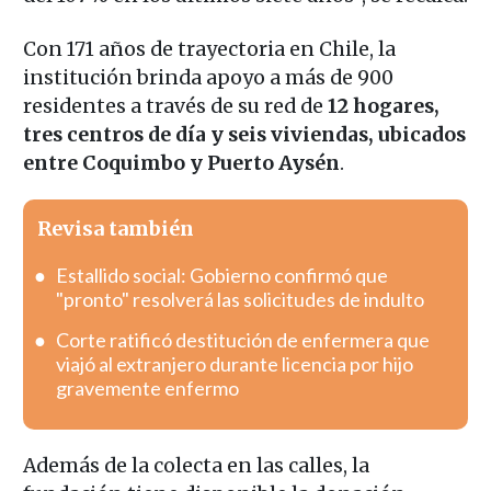
Con 171 años de trayectoria en Chile, la
institución brinda apoyo a más de 900
residentes a través de su red de
12 hogares,
tres centros de día y seis viviendas, ubicados
entre Coquimbo y Puerto Aysén
.
Revisa también
Estallido social: Gobierno confirmó que
"pronto" resolverá las solicitudes de indulto
Corte ratificó destitución de enfermera que
viajó al extranjero durante licencia por hijo
gravemente enfermo
Además de la colecta en las calles, la