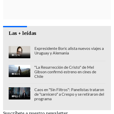
preocupa
es si se está llamando a estar
armados. Eso es un delito y lo vamos a
fiscalizar", advirtió.
Las + leídas
Expresidente Boric alista nuevos viajes a
Uruguay y Alemania
7258
"La Resurrección de Cristo" de Mel
Gibson confirmó estreno en cines de
4831
Chile
Caos en "Sin Filtros": Panelistas trataron
de "carnicero" a Crespo y se retiraron del
4261
programa
Desde la Intendencia Metropolitana
confirmaron que recibieron una
Suscríbete a nuestro newsletter