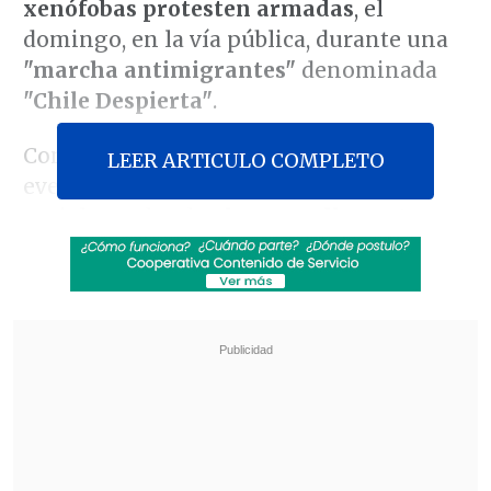
xenófobas protesten armadas
, el
domingo, en la vía pública, durante una
"marcha antimigrantes"
denominada
"Chile Despierta"
.
Consultado por la realización de este
LEER ARTICULO COMPLETO
evento -convocado a través de redes
sociales, y donde
algunos adherentes
han llamado a asistir con banderas
chilenas y armas
- el secretario de
Estado planteó no estar enterado en
detalle, pero advirtió que hacer un
llamado a protestar armado "es un
delito".
Revisa también