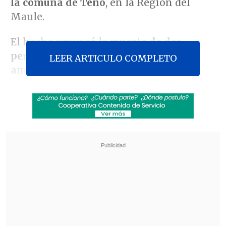
la comuna de Teno
, en la Región del
Maule.
El hecho provocó la
muerte de dos
personas -un hombre y una mujer,
LEER ARTICULO COMPLETO
ambos adultos-
y dejó un saldo de
22
personas lesionadas
.
Revisa también
ANEF: la reforma al estatuto administrativo
debe hacerse con los trabajadores
Megarreforma vive semana clave en el
Congreso y en el Tribunal Constitucional
La máquina había salido a las
13:55 horas