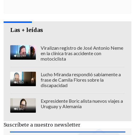
El conductor del vehículo resultó con
heridas y fue derivado al Hospital de
Las + leídas
Curicó, donde se encuentra en calidad de
detenido por su presunta
Viralizan registro de José Antonio Neme
en la clínica tras accidente con
responsabilidad en el cuasidelito de
10199
motociclista
homicidio
.
Lucho Miranda respondió sabiamente a
Por instrucción del Ministerio Público,
frase de Camila Flores sobre la
8765
personal de la
Sección de Investigación
discapacidad
de Accidentes de Tránsito (SIAT) de
Expresidente Boric alista nuevos viajes a
Carabineros
quedó a cargo de investigar
Uruguay y Alemania
8182
las causas del volcamiento, mientras que
el Servicio Médico Legal (SML) procederá
Suscríbete a nuestro newsletter
al retiro y peritajes de las víctimas