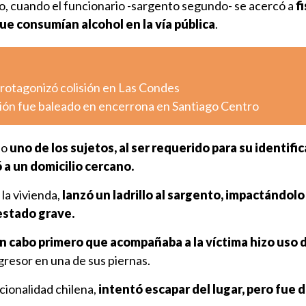
, cuando el funcionario -sargento segundo- se acercó a
fi
e consumían alcohol en la vía pública
.
otagonizó colisión en Las Condes
ión fue baleado en encerrona en Santiago Centro
do
uno de los sujetos, al ser requerido para su identific
 a un domicilio cercano.
 la vivienda,
lanzó un ladrillo al sargento, impactándolo
estado grave.
n cabo primero que acompañaba a la víctima hizo uso 
agresor en una de sus piernas.
acionalidad chilena,
intentó escapar del lugar, pero fue 