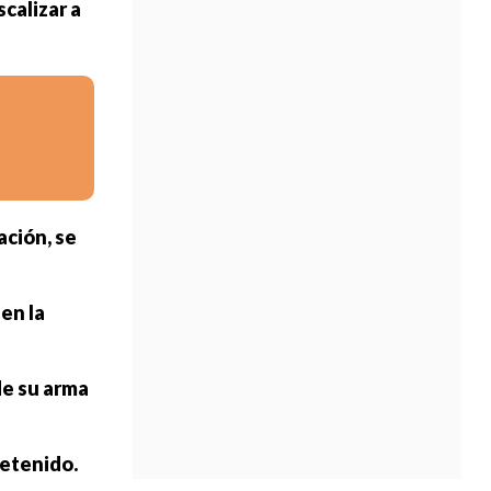
scalizar a
ación, se
 en la
de su arma
detenido.