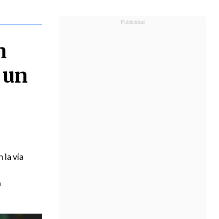
n
n un
 la vía
a