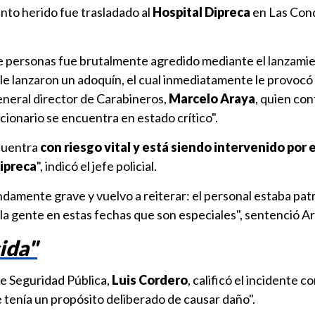
ento herido fue trasladado al
Hospital Dipreca
en Las Con
 de personas fue brutalmente agredido mediante el lanzami
 le lanzaron un adoquín, el cual inmediatamente le provocó
 general director de Carabineros,
Marcelo Araya
, quien con
ionario se encuentra en estado crítico".
cuentra
con riesgo vital y está siendo intervenido por 
Dipreca
", indicó el jefe policial.
damente grave y vuelvo a reiterar: el personal estaba pat
la gente en estas fechas que son especiales", sentenció Ar
ida"
de Seguridad Pública,
Luis Cordero
, calificó el incidente 
e tenía un propósito deliberado de causar daño".