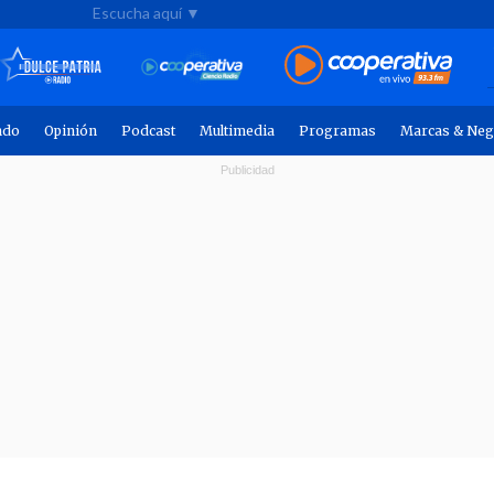
Escucha aquí ▼
ndo
Opinión
Podcast
Multimedia
Programas
Marcas & Neg