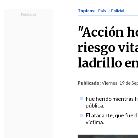
Tópicos:
País
| Policial
"Acción h
riesgo vit
ladrillo 
Publicado:
Viernes, 19 de Se
Fue herido mientras fi
pública.
El atacante, que fue 
víctima.