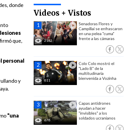
des, donde
Videos + Vistos
Senadoras Flores y
ento
Campillai se enfrascaron
lesiones
en una pelea "cuma"
frente a las cámaras
firmó que,
2182
el personal
Colo Colo mostró el
"Lado B" de la
multitudinaria
bienvenida a Vozinha
rullando y
811
aya.
Capas antidrones
ayudan a hacer
"invisibles" a los
como
"una
soldados ucranianos
678