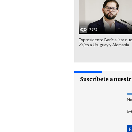
7672
Expresidente Boric alista nu
viajes a Uruguay y Alemania
Suscríbete a nuest
No
E-