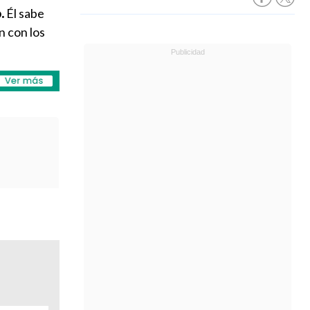
.
Él sabe
n con los