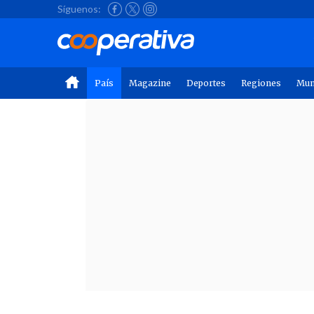
Síguenos:
País
Magazine
Deportes
Regiones
Mu