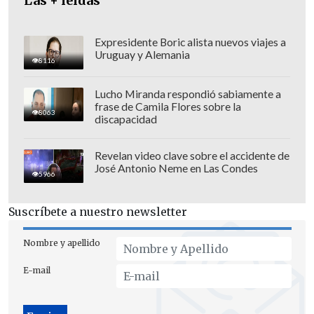
Las + leídas
es una de ellas. Nosotros todavía no
conocemos el estado exacto de la
investigación de este trascendido de
Expresidente Boric alista nuevos viajes a
Uruguay y Alemania
prensa".
8116
Lucho Miranda respondió sabiamente a
frase de Camila Flores sobre la
8063
discapacidad
Revelan video clave sobre el accidente de
José Antonio Neme en Las Condes
5966
Suscríbete a nuestro newsletter
Nombre y apellido
E-mail