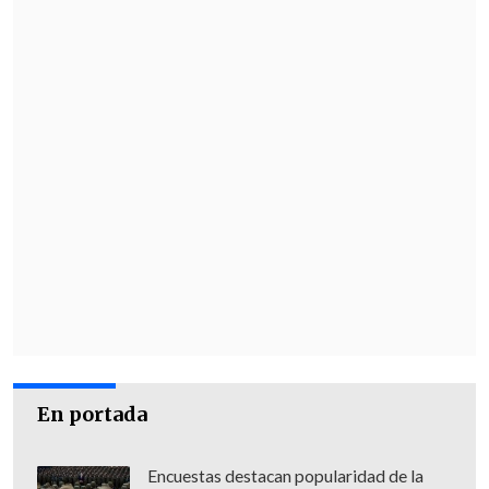
"Todo lo que dice relación con la
planificación, la ejecución, los
intervinientes en todas y cada una de
las etapas, el resultado de este plan
criminal están claros
, y hay que avanzar
en las líneas como si hubo penetración
de agentes estatales en Chile, con
conocimiento o sin conocimiento de las
autoridades chilenas, lo cual sería
extremadamente grave, como dijo hasta
el Presidente de la República", sentenció.
"Chile no está exento de lo que le puede
En portada
ocurrir a otros países"
El tema también fue abordado
Encuestas destacan popularidad de la