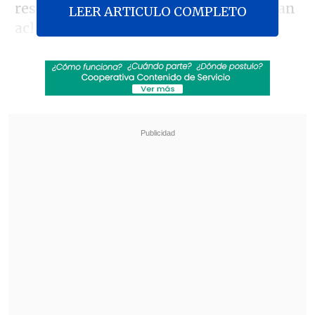
reservado, cuenta con aristas que buscan
LEER ARTICULO COMPLETO
aclarar una
eventual participación de
personeros de gobierno y de los
organismos de inteligencia venezolanos
en este delito
.
Revisa también
Así fue el intento de encerrona repelido por el
escolta del exministro Cordero
Encuestas destacan popularidad de la ACOT
anunciada por Kast
Entre ellas, la que apunta a un
eventual
encargo del crimen por parte del
ministro del interior venezolano,