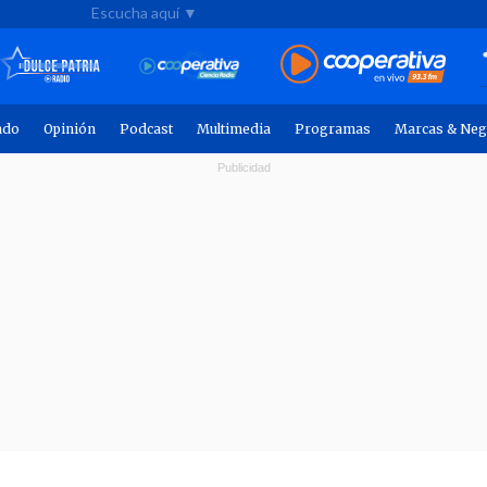
Escucha aquí ▼
ndo
Opinión
Podcast
Multimedia
Programas
Marcas & Neg