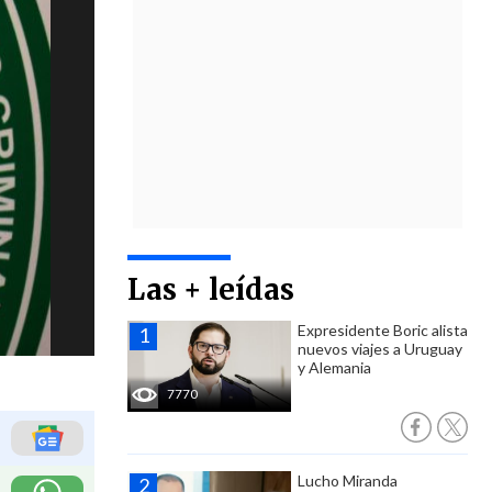
Las + leídas
Expresidente Boric alista
nuevos viajes a Uruguay
y Alemania
7770
Lucho Miranda