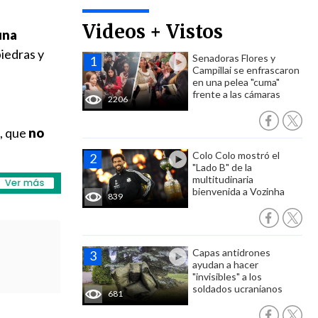
Videos + Vistos
una
piedras y
Senadoras Flores y
Campillai se enfrascaron
en una pelea "cuma"
frente a las cámaras
2206
s, que
no
Colo Colo mostró el
"Lado B" de la
multitudinaria
bienvenida a Vozinha
839
Capas antidrones
ayudan a hacer
"invisibles" a los
soldados ucranianos
681