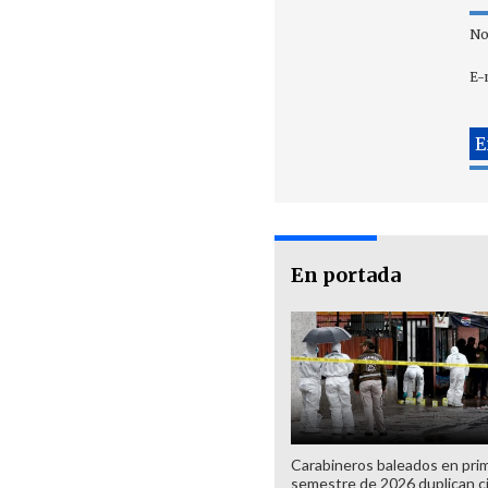
No
E-
En portada
Carabineros baleados en pri
semestre de 2026 duplican ci