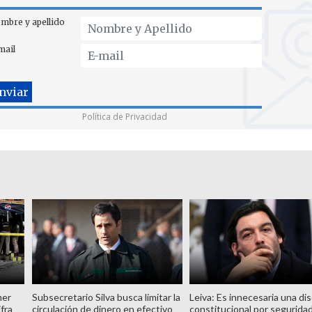
mbre y apellido
mail
Política de Privacidad
mer
Subsecretario Silva busca limitar la
Leiva: Es innecesaria una di
fra
circulación de dinero en efectivo
constitucional por seguridad