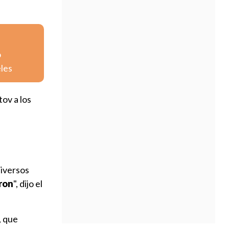
o
eles
ov a los
iversos
ron
", dijo el
, que