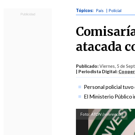
Tópicos:
País
| Policial
Comisaría
atacada 
Publicado:
Viernes, 5 de Sep
| Periodista Digital:
Coopera
Personal policial tuvo
El Ministerio Público 
Foto:
ATON (referencial)