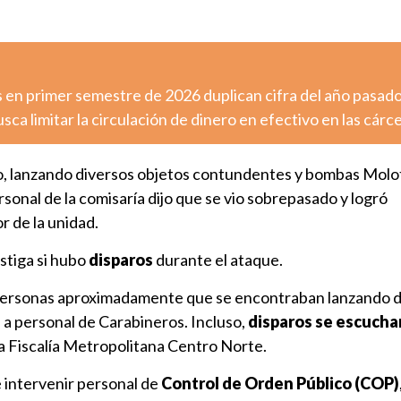
 en primer semestre de 2026 duplican cifra del año pasad
sca limitar la circulación de dinero en efectivo en las cárc
to, lanzando diversos objetos contundentes y bombas Molot
ersonal de la comisaría dijo que se vio sobrepasado y logró
r de la unidad.
estiga si hubo
disparos
durante el ataque.
personas aproximadamente que se encontraban lanzando d
 personal de Carabineros. Incluso,
disparos se escucha
 la Fiscalía Metropolitana Centro Norte.
e intervenir personal de
Control de Orden Público (COP)