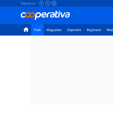
Síguenos:
País
Magazine
Deportes
Regiones
Mu