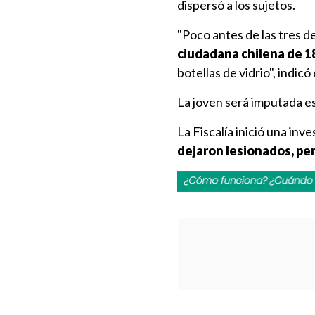
dispersó a los sujetos.
"Poco antes de las tres d
ciudadana chilena de 1
botellas de vidrio", indicó
La joven será imputada es
La Fiscalía inició una in
dejaron lesionados, pero