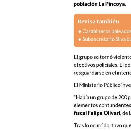
población La Pincoya.
Revisa también
Carabineros baleados
Subsecretario Silva bu
El grupo se tornó violen
efectivos policiales. El p
resguardarse en el interio
El Ministerio Público inv
"Había un grupo de 200 
elementos contundentes a
fiscal Felipe Olivari
, de
Tras lo ocurrido, tuvo qu