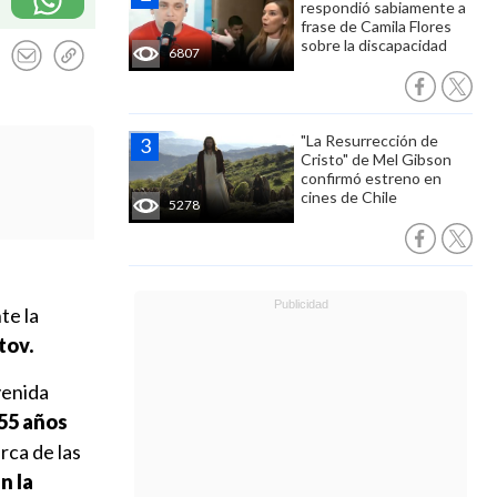
respondió sabiamente a
frase de Camila Flores
sobre la discapacidad
6807
"La Resurrección de
Cristo" de Mel Gibson
confirmó estreno en
cines de Chile
5278
te la
tov.
venida
55 años
rca de las
n la