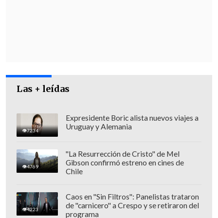
Las + leídas
Expresidente Boric alista nuevos viajes a
Uruguay y Alemania
7234
"La Resurrección de Cristo" de Mel
Tras su detención, la sospechosa fue
Gibson confirmó estreno en cines de
4769
puesta a disposición de los tribunales de
Chile
Justicia en la región.
Caos en "Sin Filtros": Panelistas trataron
de "carnicero" a Crespo y se retiraron del
4223
programa