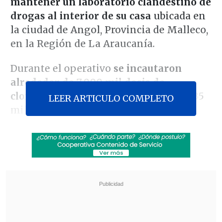
mantener un laboratorio clandestino de
drogas al interior de su casa
ubicada en
la ciudad de Angol, Provincia de Malleco,
en la Región de La Araucanía.
Durante el operativo
se incautaron
alrededor de 7.000 mil dosis de
clorhidrato de cocaína,
avaluadas en 35
LEER ARTICULO COMPLETO
millones de pesos.
Revisa también
Colombiano fue asesinado a balazos en un cité
de La Cisterna
Kast arribó a Colombia para asistir a la
asunción de Abelardo de la Espriella