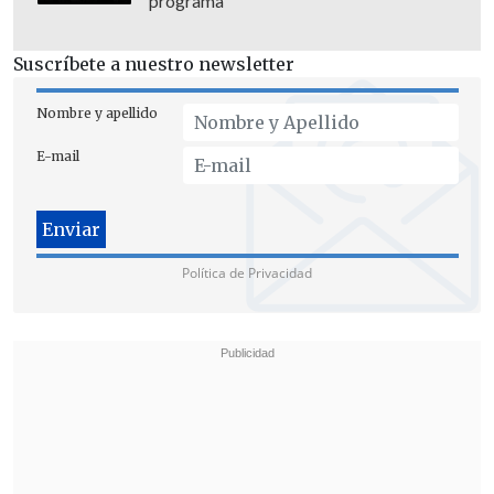
programa
Suscríbete a nuestro newsletter
Nombre y apellido
"Había
marihuana, cocaína, pasta base"
,
E-mail
puntualizó la persecutora.
El gobernador marítimo subrogante de
Valparaíso, el comandante
Jaime Aros
,
Política de Privacidad
entregó detalles de cómo se realizó este
operativo y los seguimientos de los
sospechosos.
"Se hizo un seguimiento, se hizo
recopilación de antecedentes e
incautación de la droga y
una vigilancia
de todo el tráfico, toda la ruta que siguió