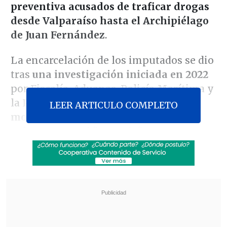
preventiva
acusados de traficar drogas
desde Valparaíso hasta el Archipiélago
de Juan Fernández
.
La encarcelación de los imputados se dio
tras
una investigación iniciada en 2022
por Fiscalía, Aduanas, Policía Marítima y
la PDI, que constataron
el uso de la
LEER ARTICULO COMPLETO
motonave de subvención
gubernamental
"Antonio"
para
transportar las sustancias al territorio
insular.
Revisa también
Estallido social: Gobierno confirmó que
"pronto" resolverá las solicitudes de indulto