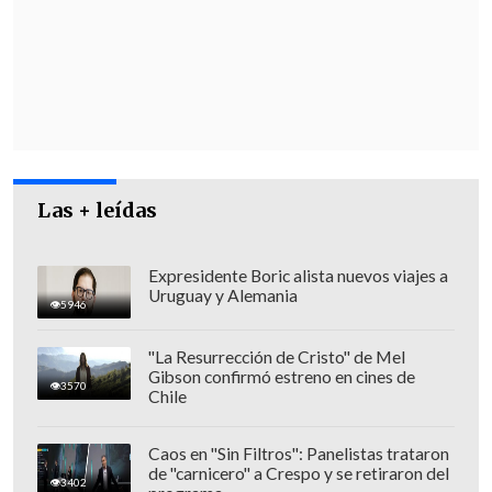
básicamente en Viña del Mar y
Valparaíso, y, luego, a hacer envíos que
venían ocultos en envíos de mercadería
habituales para la isla Juan Fernández,
en los que se introducían estas
cantidades de droga de diversa
naturaleza", detalló la fiscal regional de
Las + leídas
Valparaíso,
Claudia Perivancich.
Expresidente Boric alista nuevos viajes a
Uruguay y Alemania
5946
"La Resurrección de Cristo" de Mel
Gibson confirmó estreno en cines de
3570
Chile
Caos en "Sin Filtros": Panelistas trataron
de "carnicero" a Crespo y se retiraron del
3402