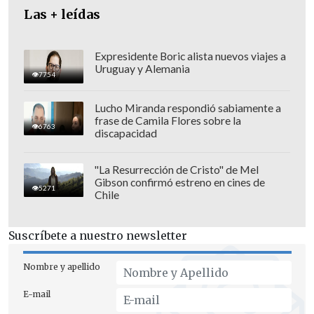
Las + leídas
Expresidente Boric alista nuevos viajes a
Uruguay y Alemania
7754
Lucho Miranda respondió sabiamente a
frase de Camila Flores sobre la
6763
discapacidad
"La Resurrección de Cristo" de Mel
Gibson confirmó estreno en cines de
5271
Chile
Suscríbete a nuestro newsletter
"Queremos la pena máxima,
pero la
palabra está en ellos, los jueces. Hasta
Nombre y apellido
aquí sí tenemos confianza, tenemos
E-mail
confianza en nuestros representantes, y