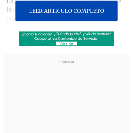
La víctima, residente del sector rural de
la capital penquista, se encontraba
LEER ARTICULO COMPLETO
regresando a su casa tras un fin de
semana largo cuando decidió
pedir un
"aventón"
desde la comuna de Florida
hacia su hogar, un trayecto que,
lamentablemente, la llevó a encontrarse
con su agresor.
Revisa también
Subsecretario Silva busca limitar la circulación
de dinero en efectivo en las cárceles
Extranjero fue detenido en Aeropuerto de
Santiago por intentar sobornar a carabineros
con 60 mil pesos