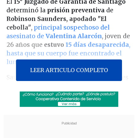
El
15° Juzgado de Garantía de Santiago
determinó la
prisión preventiva
de
Robinson Saunders, apodado "El
cebolla"
,
principal sospechoso del
asesinato de
Valentina Alarcón
, joven de
26 años que
estuvo
15 días desaparecida
,
hasta que su cuerpo fue encontrado el
lunes en La Pintana.
LEER ARTICULO COMPLETO
Saunders, de 33 años y con antecedentes
penales, fue detenido esta mañana en su
domicilio y formalizado durante la tarde
por
delitos de femicidio con violación y
robo con homicidio
: arriesgando una
pena que va desde cadena perpetua
simple hasta cadena perpetua calificada.