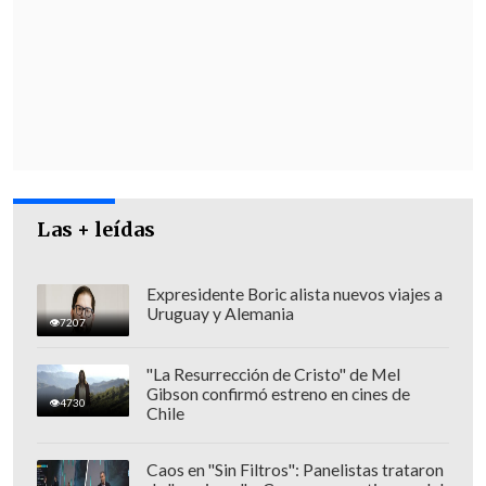
para vincular a Saunders con el crimen
.
Las + leídas
Expresidente Boric alista nuevos viajes a
Uruguay y Alemania
7207
"La Resurrección de Cristo" de Mel
Gibson confirmó estreno en cines de
4730
Además, un
testigo protegido
que
Chile
presenció los hechos, pero que no
denunció inicialmente, termina de
Caos en "Sin Filtros": Panelistas trataron