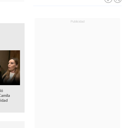
ió
Camila
cidad