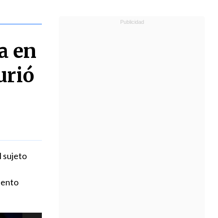
a en
urió
l sujeto
iento