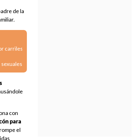
padre de la
miliar.
r carriles
s sexuales
s
causándole
sona con
lcón para
 rompe el
idas