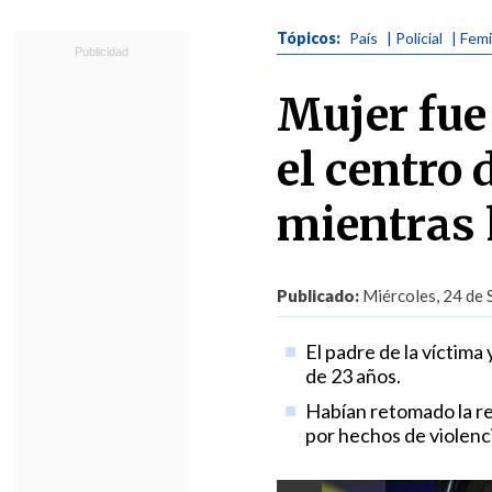
Tópicos:
País
| Policial
| Femi
Mujer fue
el centro
mientras 
Publicado:
Miércoles, 24 de 
El padre de la víctima
de 23 años.
Habían retomado la re
por hechos de violenci