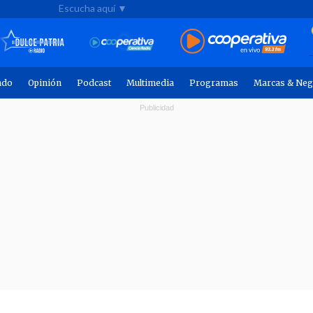
Escucha aquí ▼
ndo
Opinión
Podcast
Multimedia
Programas
Marcas & Neg