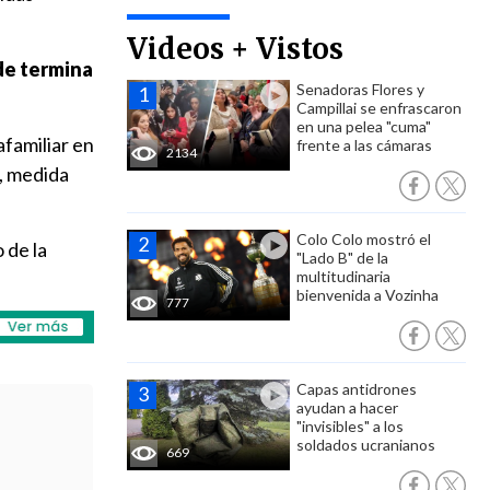
Videos + Vistos
nde termina
Senadoras Flores y
Campillai se enfrascaron
en una pelea "cuma"
afamiliar en
frente a las cámaras
2134
, medida
Colo Colo mostró el
 de la
"Lado B" de la
multitudinaria
bienvenida a Vozinha
777
Capas antidrones
ayudan a hacer
"invisibles" a los
soldados ucranianos
669