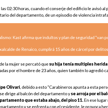
las 02:30 horas, cuando el conserje del edificio le avisó al 
tario del departamento, de un episodio de violencia intrafa
alismo: Kast afirma que indultos y plan de seguridad "van po
xalcalde de Renaico, cumplirá 15 años de cárcel por delito
e de la mujer se percató que
su hija tenía multiples herida
adas por el hombre de 23 años, quien también lo agredió 
ipe Olivari
, debido a esto "Carabineros apunta a esta per
 se dirige al balcón del departamento y
se arroja por el ba
departamento que estaba abajo, del piso 11.
En ese lugar
epartamento y se enfrenta con el residente, le provoca her