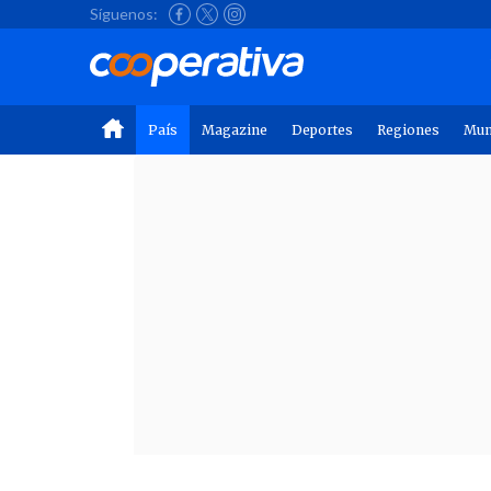
Síguenos:
País
Magazine
Deportes
Regiones
Mu