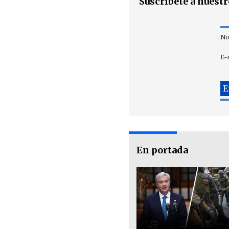
Suscríbete a nuest
No
E-
En portada