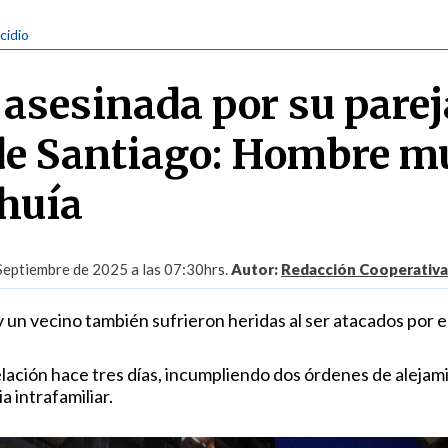
cidio
 asesinada por su parej
 de Santiago: Hombre m
huía
Septiembre de 2025 a las 07:30hrs.
Autor:
Redacción Cooperativa
 y un vecino también sufrieron heridas al ser atacados por e
lación hace tres días, incumpliendo dos órdenes de alejam
a intrafamiliar.