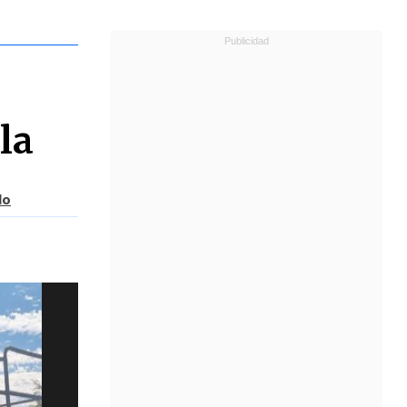
la
lo