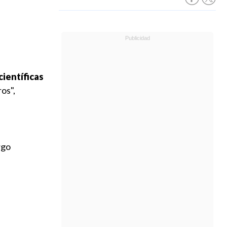
científicas
os",
rgo