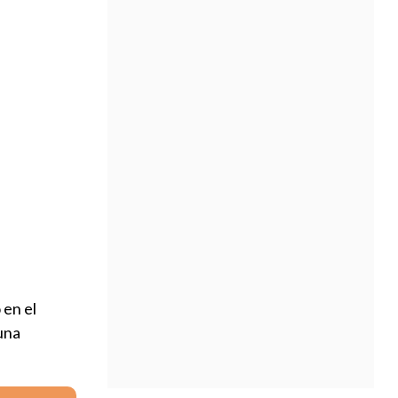
 en el
una