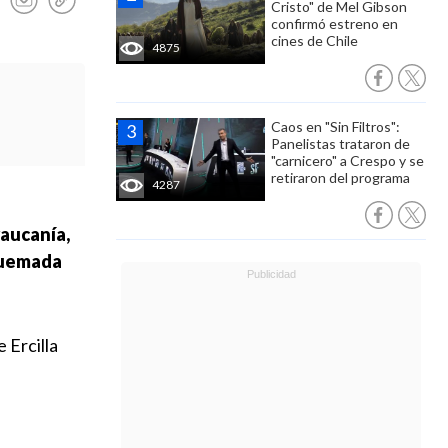
Cristo" de Mel Gibson
confirmó estreno en
cines de Chile
4875
Caos en "Sin Filtros":
Panelistas trataron de
"carnicero" a Crespo y se
retiraron del programa
4287
raucanía,
uemada
 Ercilla