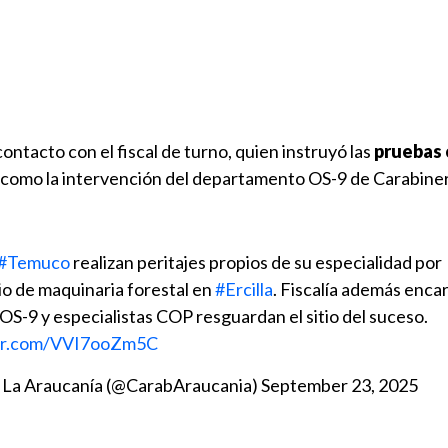
contacto con el fiscal de turno, quien instruyó las
pruebas 
 como la intervención del departamento OS-9 de Carabiner
#Temuco
realizan peritajes propios de su especialidad por
o de maquinaria forestal en
#Ercilla
. Fiscalía además enca
 OS-9 y especialistas COP resguardan el sitio del suceso.
ter.com/VVI7ooZm5C
 La Araucanía (@CarabAraucania)
September 23, 2025