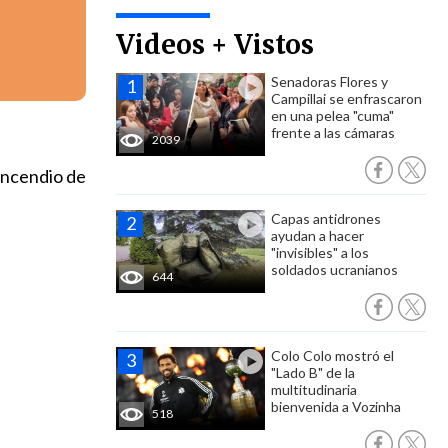
Videos + Vistos
Senadoras Flores y
Campillai se enfrascaron
en una pelea "cuma"
frente a las cámaras
2039
 incendio de
Capas antidrones
ayudan a hacer
"invisibles" a los
soldados ucranianos
644
Colo Colo mostró el
"Lado B" de la
multitudinaria
bienvenida a Vozinha
518