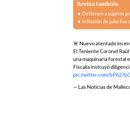
Revisa también
Detienen a sujetos po
Inflación de julio fue
🚨 Nuevo atentado incend
El Teniente Coronel Raúl 
una maquinaria forestal e
Fiscalía instruyó diligenc
pic.twitter.com/bP627p
— Las Noticias de Mallec