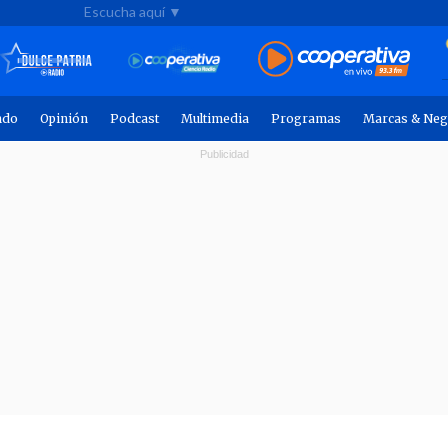
Escucha aquí ▼
ndo
Opinión
Podcast
Multimedia
Programas
Marcas & Neg