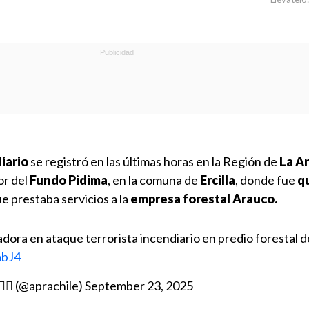
iario
se registró en las últimas horas en la Región de
La A
or del
Fundo Pidima
, en la comuna de
Ercilla
, donde fue
q
e prestaba servicios a la
empresa forestal Arauco.
ra en ataque terrorista incendiario en predio forestal de
abJ4
🇱 (@aprachile)
September 23, 2025