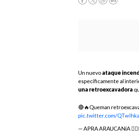
Un nuevo
ataque incend
específicamente al interi
una retroexcavadora
qu
🔴🔥Queman retroexcavado
pic.twitter.com/QTwIhk
— APRA ARAUCANíA 👍🏽🇨