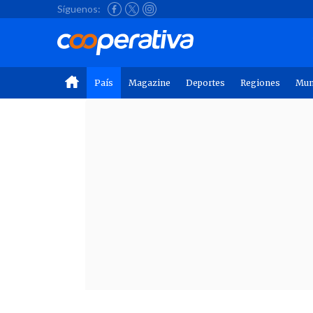
Síguenos:
País
Magazine
Deportes
Regiones
Mu