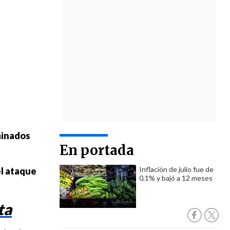
minados
En portada
Inflación de julio fue de
el ataque
0,1% y bajó a 12 meses
ta