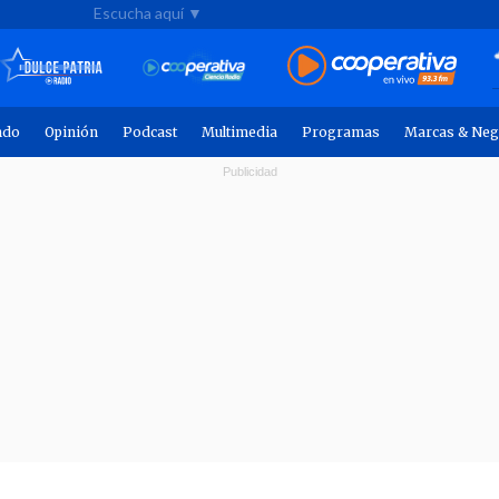
Escucha aquí ▼
ndo
Opinión
Podcast
Multimedia
Programas
Marcas & Neg