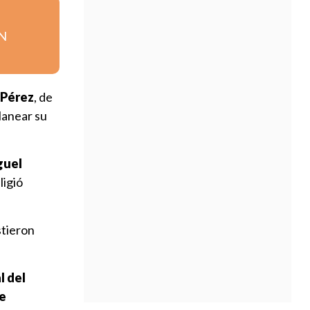
DN
 Pérez
, de
lanear su
guel
ligió
stieron
l del
de