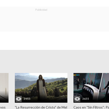
3955
3655
evos
"La Resurrección de Cristo" de Mel
Caos en "Sin Filtros": P