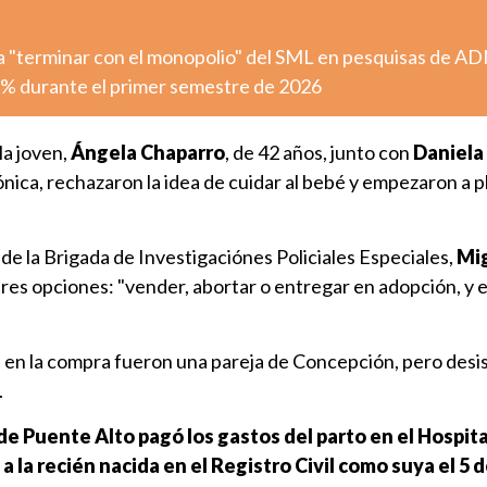
 "terminar con el monopolio" del SML en pesquisas de A
,3% durante el primer semestre de 2026
la joven,
Ángela Chaparro
, de 42 años, junto con
Daniela
ica, rechazaron la idea de cuidar al bebé y empezaron a p
de la Brigada de Investigaciónes Policiales Especiales,
Mi
a tres opciones: "vender, abortar o entregar en adopción, y e
 en la compra fueron una pareja de Concepción, pero desi
.
de Puente Alto pagó los gastos del parto en el Hospita
 a la recién nacida en el Registro Civil como suya el 5 