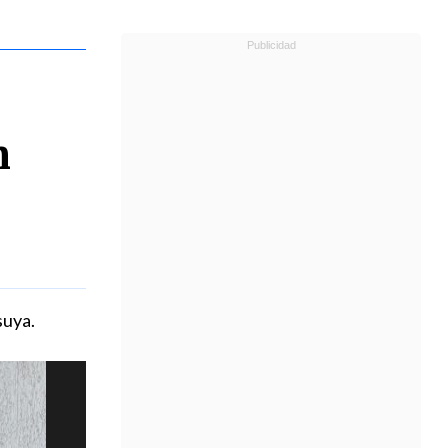
n
suya.