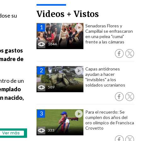
Videos + Vistos
dose su
Senadoras Flores y
Campillai se enfrascaron
en una pelea "cuma"
frente a las cámaras
1844
os gastos
 madre de
Capas antidrones
ayudan a hacer
"invisibles" a los
entro de un
soldados ucranianos
589
templado
én nacido,
Para el recuerdo: Se
cumplen dos años del
oro olímpico de Francisca
Crovetto
333