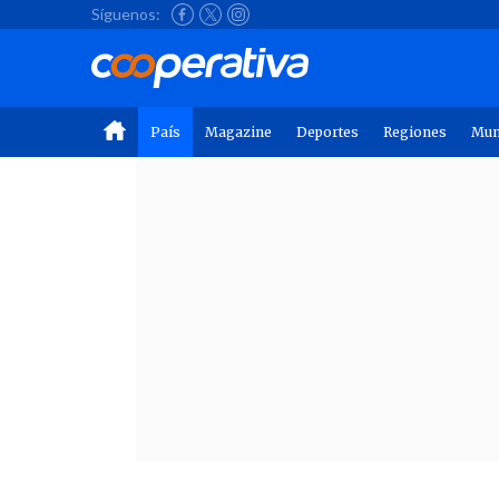
Síguenos:
País
Magazine
Deportes
Regiones
Mu