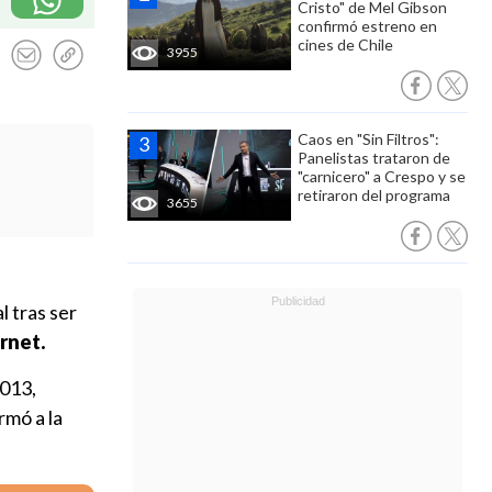
Cristo" de Mel Gibson
confirmó estreno en
cines de Chile
3955
Caos en "Sin Filtros":
Panelistas trataron de
"carnicero" a Crespo y se
retiraron del programa
3655
l tras ser
rnet.
2013,
rmó a la