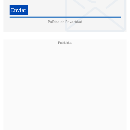
300.000 pesos propuesto resulta
insuficiente para cubrir los costos de
arriendo en la zona. Además, existe
Política de Privacidad
desconfianza debido a que personas
desalojadas en etapas anteriores han
reportado problemas con la continuidad
y el pago de los subsidios prometidos, lo
que alimenta la oposición a ser
reubicados.
Desde la Municipalidad, el alcalde
Felipe
Alessandri
explicó: "Esto viene
arrastrándose desde hace
tres, cuatro o
cinco años
en un sector altamente
riesgoso para la vida e integridad de las
personas, sin alcantarillado, con
viviendas conectadas a la luz de manera