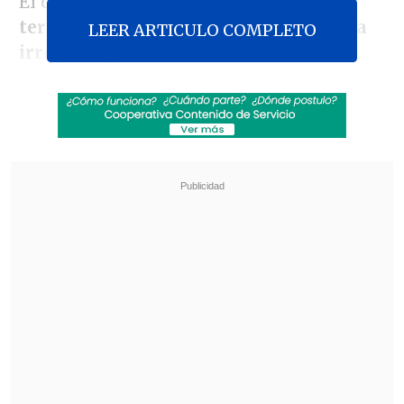
El operativo apunta a recuperar un
terreno municipal ocupado de manera
LEER ARTICULO COMPLETO
irregular por unas 30 familias
.
Revisa también
Fundación Nuestros Hijos convoca a
voluntarios digitales para su colecta nacional
Poduje y conflicto por Tapusa: "Debemos
llegar a una solución conciliatoria"
Según la Municipalidad, la intervención
es urgente debido al
peligro de
derrumbe, aluviones, inundaciones e
incendios
, condiciones que hacen el
lugar completamente inhabitable.