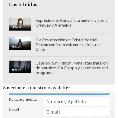
Las + leídas
Expresidente Boric alista nuevos viajes a
Uruguay y Alemania
7464
"La Resurrección de Cristo" de Mel
Gibson confirmó estreno en cines de
5139
Se indicó que, de las 30 familias
Chile
originalmente notificadas, cinco ya
habían acatado la medida y dejado el
Caos en "Sin Filtros": Panelistas trataron
de "carnicero" a Crespo y se retiraron del
lugar. No obstante, son las 25 familias
4569
programa
restantes las que se resisten a ser
reubicadas.
Suscríbete a nuestro newsletter
Los pobladores señalaron que, si bien
Nombre y apellido
fueron notificados con anticipación del
E-mail
desalojo, el subsidio de arriendo de