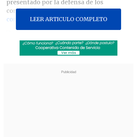
presentado por la defensa de los
condenados y
cuyos alegatos
LEER ARTICULO COMPLETO
comenzaron este viernes
.
Revisa también
Colombiano fue asesinado a balazos en un cité
de La Cisterna
Kast arribó a Colombia para asistir a la
asunción de Abelardo de la Espriella
"Las siete personas que forman la lista
de encargo de asesinatos de la señora
María del Pilar Pérez y del señor Ruz
van a poder dormir más tranquilas