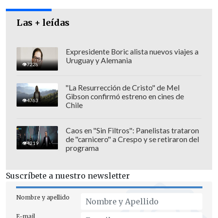
Las + leídas
Expresidente Boric alista nuevos viajes a
Uruguay y Alemania
7228
Los posibles escenarios judiciales son
"La Resurrección de Cristo" de Mel
anular el juicio y dictar uno nuevo, no
Gibson confirmó estreno en cines de
4763
Chile
acoger la nulidad o establecer una nueva
condena para los sentenciados. Se espera
Caos en "Sin Filtros": Panelistas trataron
que el recurso quede zanjado el próximo
de "carnicero" a Crespo y se retiraron del
4219
martes, tras el análisis de los alegatos.
programa
Suscríbete a nuestro newsletter
Nombre y apellido
E-mail