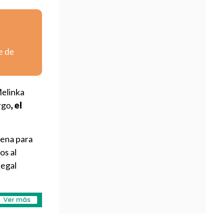
e de
Melinka
rgo
, el
aena para
os al
Legal