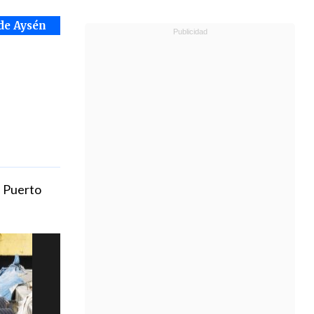
de Aysén
l Puerto