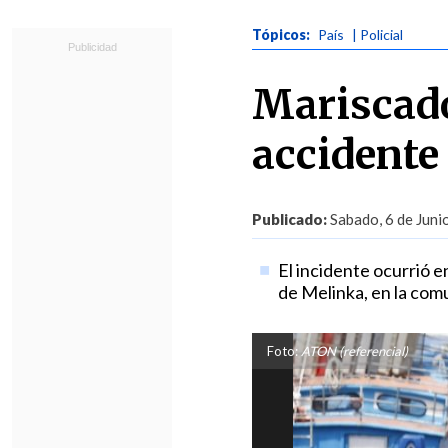
Tópicos:
País
| Policial
Mariscado
accidente
Publicado:
Sabado, 6 de Juni
El incidente ocurrió e
de Melinka, en la com
Foto:
ATON (referencial)