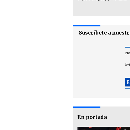
Suscríbete a nuest
No
E-
En portada