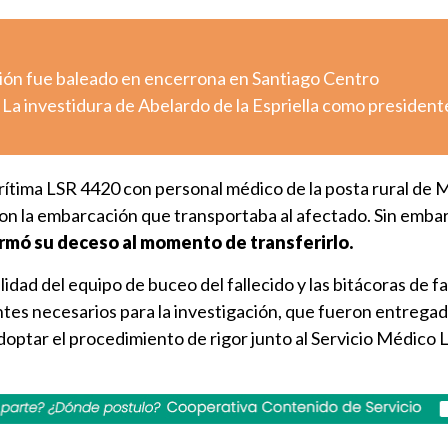
ión fue baleado en encerrona en Santiago Centro
 La investidura de Abelardo de la Espriella como president
rítima LSR 4420 con personal médico de la posta rural de 
on la embarcación que transportaba al afectado. Sin emba
irmó su deceso
al momento de transferirlo.
lidad del equipo de buceo del fallecido y las bitácoras de f
tes necesarios para la investigación, que fueron entregad
doptar el procedimiento de rigor junto al Servicio Médico 