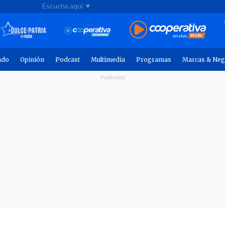
Escucha aquí ▼
ndo
Opinión
Podcast
Multimedia
Programas
Marcas & Neg