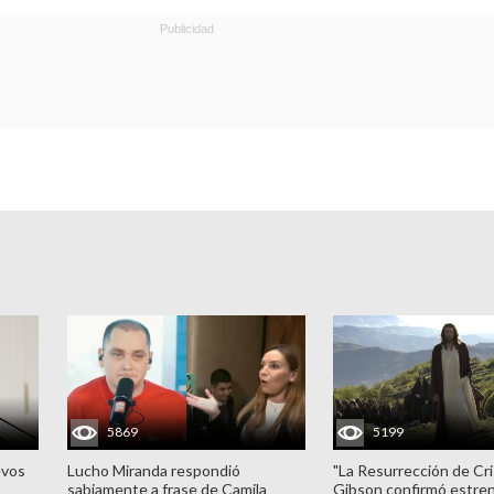
5869
5199
evos
Lucho Miranda respondió
"La Resurrección de Cri
sabiamente a frase de Camila
Gibson confirmó estren