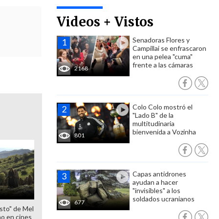
Videos + Vistos
Senadoras Flores y
Campillai se enfrascaron
en una pelea "cuma"
frente a las cámaras
2168
Colo Colo mostró el
"Lado B" de la
multitudinaria
bienvenida a Vozinha
801
Capas antidrones
ayudan a hacer
"invisibles" a los
soldados ucranianos
677
sto" de Mel
o en cines