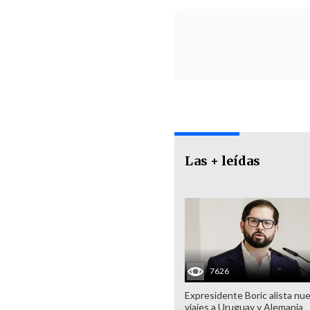
Las + leídas
7626
Expresidente Boric alista nu
viajes a Uruguay y Alemania