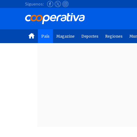
Síguenos:
País
Magazine
Deportes
Regiones
Mu