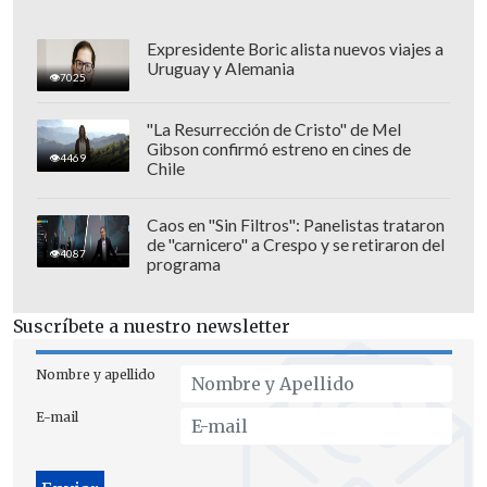
Expresidente Boric alista nuevos viajes a
Uruguay y Alemania
7025
"La Resurrección de Cristo" de Mel
Gibson confirmó estreno en cines de
4469
Chile
La persecución llegó a su fin en Vespucio
Norte, a la altura de Camino Los
Caos en "Sin Filtros": Panelistas trataron
de "carnicero" a Crespo y se retiraron del
Echevers, en Quilicura, cuando el
4087
programa
conductor
chocó "contra la barrera de
contención ubicada en dicha autopista"
,
Suscríbete a nuestro newsletter
informó el uniformado.
Nombre y apellido
El hombre, que resultó con
lesiones
E-mail
graves
, fue
trasladado al Hospital San
José en calidad de detenido
, donde se
encuentra
fuera de riesgo vital.