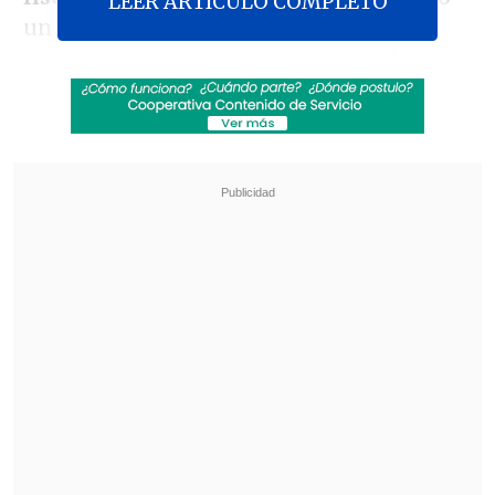
LEER ARTICULO COMPLETO
un seguimiento que abarcó varias
comunas y dejó a
cinco funcionarios
policiales lesionados producto de
accidentes de tránsito
que se generaron
en el procedimento.
Revisa también
Último récord fue hace dos días: Precio del
cobre marca nuevo máximo histórico
"Nunca hemos estado peleados": Squella y
Pavez sellan la paz tras conflicto por
Rodríguez y el test de drogas
En su intento de fuga, el sujeto pasó
incluso por el aeropuerto, donde trató de