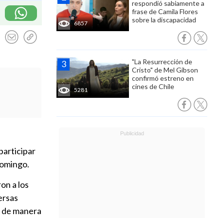
respondió sabiamente a
frase de Camila Flores
sobre la discapacidad
6857
"La Resurrección de
Cristo" de Mel Gibson
confirmó estreno en
cines de Chile
5281
participar
domingo.
on a los
ersas
o de manera