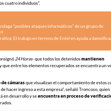
os cuatro individuos".
indaga "posibles ataques informáticos" de un grupo de
co
tiva: El trabajo en terreno de Entel en ayuda a damnific
consignó
24 Horas
- que todos los detenidos
mantienen
y que entre los elementos recuperados se encuentra un v
o de cámaras
que visualizan el comportamiento de estos c
de hacer ingreso a esta empresa", señaló Troncoso, quien
á en desarrollo y se
encuentra en proceso de verificaci
crados.