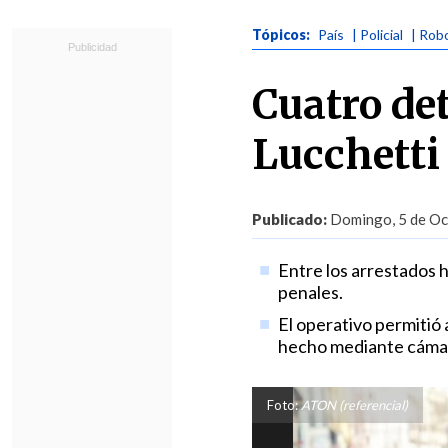
Tópicos:
País
| Policial
| Rob
Cuatro de
Lucchetti
Publicado:
Domingo, 5 de Oct
Entre los arrestados
penales.
El operativo permitió
hecho mediante cámar
Foto:
ATON (referencial)