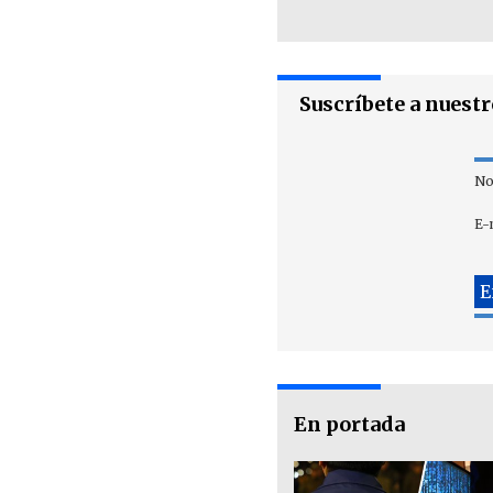
Suscríbete a nuest
No
E-
En portada