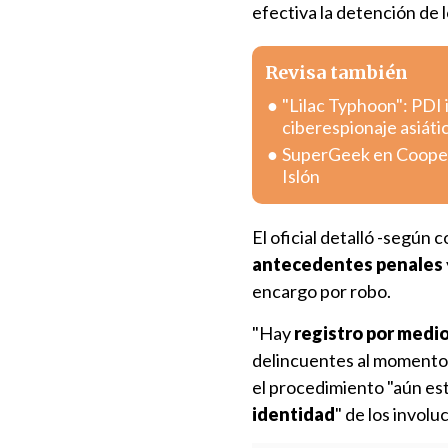
efectiva la detención de l
Revisa también
"Lilac Typhoon": PDI 
ciberespionaje asiáti
SuperGeek en Coopera
Islón
El oficial detalló -según 
antecedentes penales
encargo por robo.
"Hay
registro por medi
delincuentes al momento 
el procedimiento "aún est
identidad
" de los involu