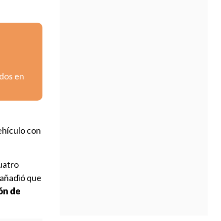
ados en
ehículo con
uatro
 añadió que
ón de