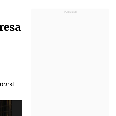
presa
trar el