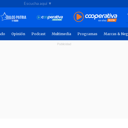
Escucha aquí ▼
ndo
Opinión
Podcast
Multimedia
Programas
Marcas & Neg