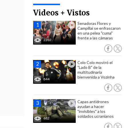
Videos + Vistos
Senadoras Flores y
Campillai se enfrascaron
en una pelea "cuma"
frente a las cámaras
2207
Colo Colo mostró el
"Lado B" de la
multitudinaria
bienvenida a Vozinha
844
Capas antidrones
ayudan a hacer
"invisibles" a los
soldados ucranianos
682