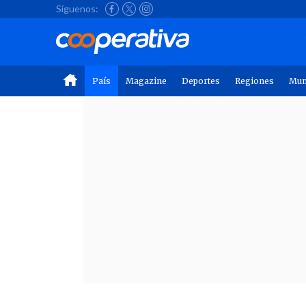
Síguenos:
País
Magazine
Deportes
Regiones
Mu