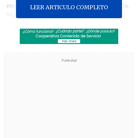
encontraba desayunando con su cuñada.
LEER ARTICULO COMPLETO
Según relata el mayor Salvador Caro, de
la 49ª Comisaría de Quilicura,
el hombre
"es abordado por tres personas, quienes
lo suben nuevamente a su vehículo y le
roban éste y sus especies".
Revisa también
Carabineros baleados en primer semestre de
2026 duplican cifra del año pasado
Subsecretario Silva busca limitar la circulación
de dinero en efectivo en las cárceles
La cuñada de la víctima, en una rápida
reacción, logró esconder las llaves del