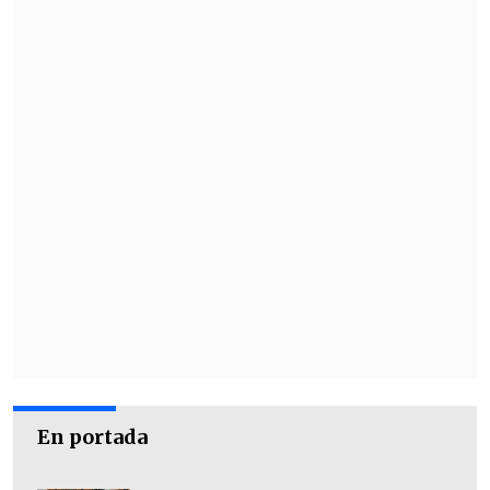
nos contó, sacó las llaves
y por el otro
lado dijo que (los delincuentes)
aparecieron con una pistola".
En portada