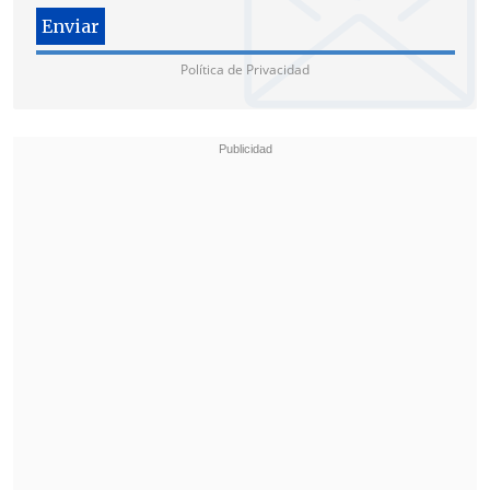
Testigo: "El caballero vino a comprar un
Política de Privacidad
sándwich de jamón palta"
Una de las testigos del hecho -
presuntamente una empleada del local
donde la víctima fue a desayunar- relató
que
"el caballero (víctima) vino a
comprar en la mañana un sándwich de
palta y jamón y se retiró hacia su
vehículo".
"De repente,
apareció su acompañante a
pedir ayuda -pues son clientes
nuestros-,
y prestamos ayuda y
llamamos a Carabineros.
(Al caballero) lo
abrazaron por atrás y la señora, según