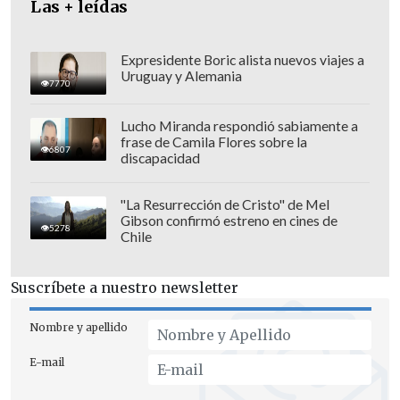
Las + leídas
Expresidente Boric alista nuevos viajes a
Uruguay y Alemania
7770
Lucho Miranda respondió sabiamente a
frase de Camila Flores sobre la
6807
Por esta razón, el caso está siendo
discapacidad
investigado como un
robo con retención
de personas, y no como un secuestro,
"La Resurrección de Cristo" de Mel
Gibson confirmó estreno en cines de
dado que el objetivo principal de los
5278
Chile
criminales era la sustracción de las
especies y no la extorsión a cambio de la
Suscríbete a nuestro newsletter
libertad de la víctima.
Nombre y apellido
Carabineros está a cargo de la
E-mail
investigación para dar con el paradero de
los autores del hecho.