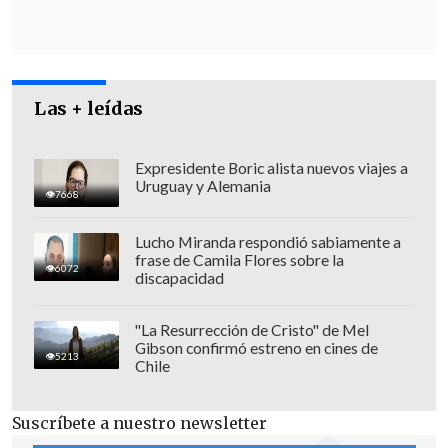
Las + leídas
Expresidente Boric alista nuevos viajes a
Uruguay y Alemania
7668
"Una vez que los sujetos salieron con las
Lucho Miranda respondió sabiamente a
especies sustraídas,
se produjo un
frase de Camila Flores sobre la
6072
intercambio de disparos.
Los detectives
discapacidad
se identificaron y se produjo una fuga de
los sujetos, logrando la detención en
"La Resurrección de Cristo" de Mel
Gibson confirmó estreno en cines de
primera instancia de cuatro de ellos (en
5213
Chile
la caletera de Avenida la Autopista
Central con Departamental)", agregó el
Suscríbete a nuestro newsletter
detective.