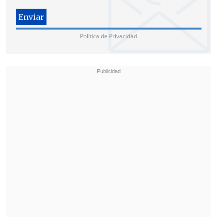
lugar para hacerse cargo de la rotura de
la matriz de aguas servidas.
Política de Privacidad
El alcalde de San Bernardo,
Christopher
White
, manifestó su frustración y crítica
ante la falta de acción de la empresa:
"Lamentamos la falta a la verdad,
porque se dice a nivel central que se
están haciendo trabajos y los que
estamos trabajando somos los servicios
municipales".
White señaló que sus equipos se
encuentran incluso podando un árbol y
asegurando un poste que está en riesgo
de socavación producto de la inundación.