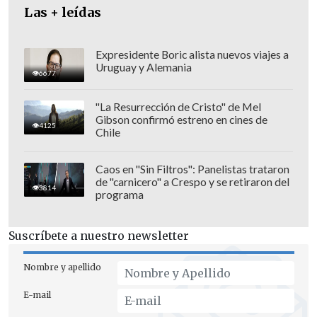
Las + leídas
Expresidente Boric alista nuevos viajes a
Uruguay y Alemania
6677
"La Resurrección de Cristo" de Mel
La preocupación del municipio radica en
Gibson confirmó estreno en cines de
4125
que, a pesar de las horas transcurridas,
Chile
los trabajos de mitigación están siendo
realizados exclusivamente por personal
Caos en "Sin Filtros": Panelistas trataron
de "carnicero" a Crespo y se retiraron del
municipal.
3814
programa
Alcaldía acusa falta de respuesta de Aguas
Suscríbete a nuestro newsletter
Andinas
Nombre y apellido
Desde la alcaldía acusan que la empresa
sanitaria
Aguas Andinas aún no ha dado
E-mail
respuesta
ni se ha presentado en el