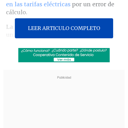
en las tarifas eléctricas
por un error de
cálculo.
La ofensiva cuenta con el respaldo
LEER ARTICULO COMPLETO
unánime de la oposición
, pero su éxito
dependerá de conseguir votos del
oficialismo
, s
ector que ha mostrado
profundas discrepancias sobre cómo
abordar la situación.
Revisa también
Escolta del exministro Cordero frustró a
disparos un portonazo en Vitacura
Incendio en domicilio provocó la muerte de
dos adultos mayores en Recoleta