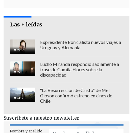
avanzar en este tema, que la AC pueda
llegar a buen puerto
y ojalá que estén
los votos por parte del oficialismo para
Las + leídas
aprobar esta AC y, de alguna forma
hacerle justicia a la gente".
Expresidente Boric alista nuevos viajes a
Uruguay y Alemania
7989
Lucho Miranda respondió sabiamente a
frase de Camila Flores sobre la
7533
discapacidad
"La Resurrección de Cristo" de Mel
Gibson confirmó estreno en cines de
5407
Chile
Suscríbete a nuestro newsletter
Nombre y apellido