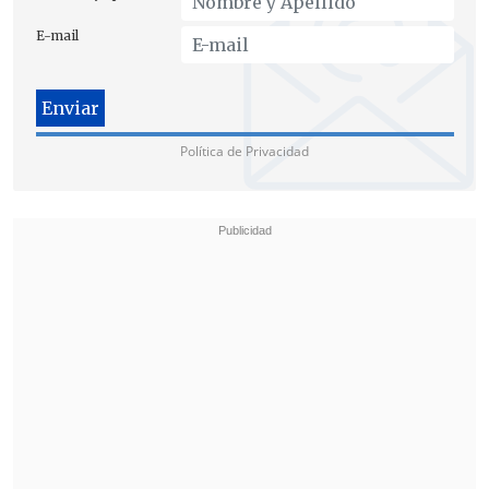
E-mail
"Es importante esclarecer qué fue lo que
realmente sucedió, si es que
efectivamente el ministro se enteró o no
hace un año,
como lo dijo Transelec
. Lo
Política de Privacidad
más importante es conocer la verdad y
que esto marque también un
precedente
", dijo, por su parte, la
diputada
Yovana Ahumada (Partido
Social Cristiano)
.
Discrepancias en el oficialismo
El exministro Pardow tiene como plazo
límite el martes 11 de noviembre para
presentar su respuesta, mientras que
desde
distintos sectores del oficialismo