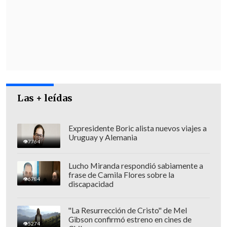
cuestionó Cariola.
En esta línea, acusó que "todo esto lo he
tenido que enfrentar en un momento de
alta vulnerabilidad, como cualquier
mujer que recién ha parido, con
las
limitaciones evidentes para
Las + leídas
defenderme de los ataques
".
Expresidente Boric alista nuevos viajes a
Uruguay y Alemania
7764
Lucho Miranda respondió sabiamente a
frase de Camila Flores sobre la
6784
discapacidad
"La Resurrección de Cristo" de Mel
Gibson confirmó estreno en cines de
5274