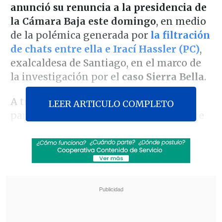
anunció su renuncia a la presidencia de
la Cámara Baja este domingo
, en medio
de la polémica generada por
la filtración
de chats entre ella e Irací Hassler (PC)
,
exalcaldesa de Santiago, en el marco de
la investigación por el
caso Sierra Bella
.
A través de un extenso comunicado, la
LEER ARTICULO COMPLETO
parlamentaria lamentó la situación que
enfrenta, sobre todo tras
el nacimiento
de su hijo Borja
, algo que -dijo- siempre
imaginó como "
mágico
,
especial y
protegido
", pero
se ha vista empañado
por un escándalo mediático y judicial
.
Revisa también