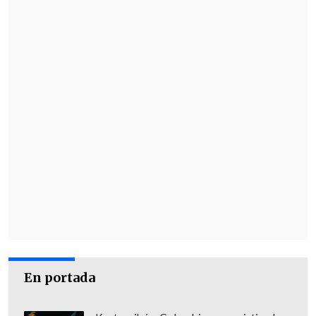
Tercera
-
está listo para retomar las
vocerías veraniegas de la UDI
; algo que
realizaba tradicionalmente, hasta que el
escándalo le estalló en la cara.
En portada