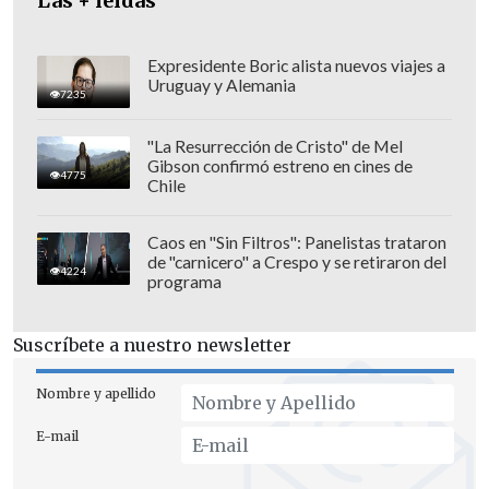
Las + leídas
Expresidente Boric alista nuevos viajes a
Uruguay y Alemania
7235
"La Resurrección de Cristo" de Mel
Gibson confirmó estreno en cines de
4775
Chile
"Habiendo transcurrido el plazo fijado
por el tribunal para el cumplimiento de
Caos en "Sin Filtros": Panelistas trataron
de "carnicero" a Crespo y se retiraron del
las condiciones, sin que la suspensión
4224
programa
(condicional) hubiere sido revocada,
se
ha extinguido la acción penal y
Suscríbete a nuestro newsletter
corresponde dictar sobreseimiento
definitivo
", resolvió el juez Escobar,
Nombre y apellido
según consigna este domingo
El
E-mail
Mercurio
.