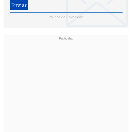
El matutino destaca que
también
cumplieron con las condiciones
Política de Privacidad
impuestas los "boleteros" de Moreira: su
pareja,
Isabel Marinovic
, su ex asesor
Eduardo Montalva
; su
chofer Rodrigo
Molina
(
protagonista, en septiembre de
2014, de uno de los primeros capítulos
del escándalo de las platas políticas
);
Andrea Schultz, su secretaria; y Verónica
Nieto, secretaria de la UDI.
Retomará vocerías veraniegas
Con esta resolución judicial, el senador
parece dejar definitivamente en el
recuerdo la
ingrata polémica del
"raspado de olla"
, al punto que -según
La