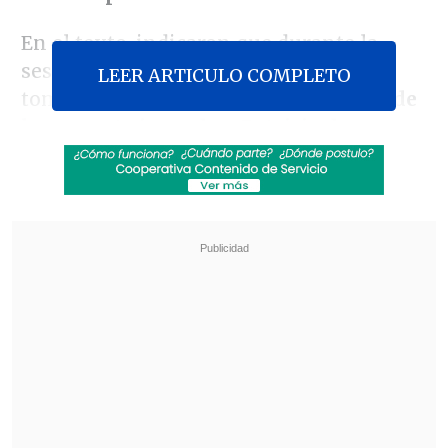
En el texto, indicaron que durante la
sesión extraordinaria de este lunes se
LEER ARTICULO COMPLETO
tomó la decisión y que
se designó desde
la presente jornada a Patricio de
Solminihac, hermano del ex ministro de
Obras Públicas Hernán de Solminihac,
como nuevo gerente general.
Revisa también
Ante aranceles de EE.UU, autoridades e
industria salmonera rechazan el trabajo
forzoso
Diputados solicitaron a la Subdere plan para
reparar infraestructura dañada por
temporales