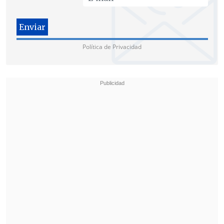
Política de Privacidad
El fallo agrega que es el Ministerio
Público el que, "por expreso mandato
constitucional y legal, tiene la dirección
exclusiva de la investigación".
Por ende, "
si lo que estima la parte
solicitante es que el Fiscal está actuando
de oficio, al margen de la legalidad
vigente, lo cierto es que es la propia Ley
Orgánica Constitucional del Ministerio
Público la que establece la