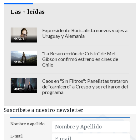
está llevando a cabo, como asimismo
Las + leídas
oficiar al Servicio de Impuestos
Internos, o bien conferirle traslado, a
Expresidente Boric alista nuevos viajes a
fin de que informe a este Tribunal
Uruguay y Alemania
7278
acerca de la efectividad de una
diligencia de investigación, lo cierto es
"La Resurrección de Cristo" de Mel
que este Tribunal carece de facultades
Gibson confirmó estreno en cines de
4875
Chile
para ello"
, dice el dictamen del tribunal,
según reproduce
El Mostrador
.
Caos en "Sin Filtros": Panelistas trataron
de "carnicero" a Crespo y se retiraron del
4287
programa
Suscríbete a nuestro newsletter
Nombre y apellido
E-mail