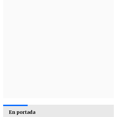
responsabilidad de los fiscales por los
actos realizados en el ejercicio de sus
funciones
, no correspondiéndole a este
Tribunal emitir un pronunciamiento al
respecto", consigna el fallo".
En portada