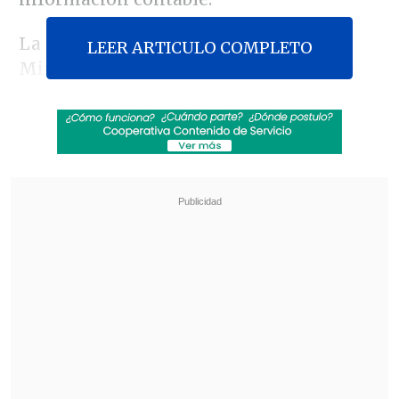
La acción buscaba acotar el trabajo del
LEER ARTICULO COMPLETO
Ministerio Público sólo a julio de 2009,
que ya está siendo investigado, y que
éste se abstuviera de realizar diligencias,
como incautaciones, respecto de otros
periodos.
Revisa también
Detienen a sujetos por intento de atropello a
carabineros en Peñalolén
Inflación de julio fue de 0,1% y bajó a 12 meses
La solicitud se basaba en un artículo del