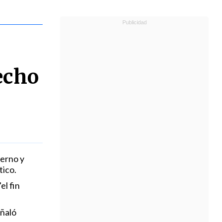
echo
ierno y
tico.
el fin
eñaló