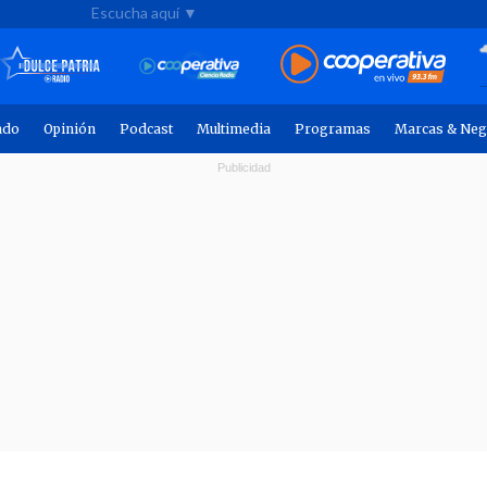
Escucha aquí ▼
ndo
Opinión
Podcast
Multimedia
Programas
Marcas & Neg