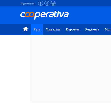
Síguenos:
País
Magazine
Deportes
Regiones
Mu