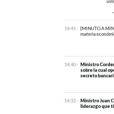
ust
14:45 -
[MINUTO A MINU
materia económic
14:40 -
Ministro Corder
sobre la cual o
secreto bancari
14:32 -
Ministro Juan C
liderazgo que t