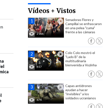
Vídeos + Vistos
Senadoras Flores y
Campillai se enfrascaron
en
en una pelea "cuma"
frente a las cámaras
2184
Colo Colo mostró el
"Lado B" de la
ma
multitudinaria
bienvenida a Vozinha
del
817
ómica
Capas antidrones
ayudan a hacer
"invisibles" a los
l
soldados ucranianos
e
678