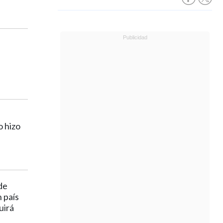
l
o hizo
de
n país
uirá