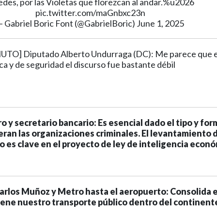
edes, por las Violetas que florezcan al andar.%u2026
pic.twitter.com/maGnbxc23n
— Gabriel Boric Font (@GabrielBoric)
June 1, 2025
TO] Diputado Alberto Undurraga (DC): Me parece que 
a y de seguridad el discurso fue bastante débil
o y secretario bancario: Es esencial dado el tipo y for
peran las organizaciones criminales. El levantamiento 
o es clave en el proyecto de ley de inteligencia econ
arlos Muñoz y Metro hasta el aeropuerto: Consolida e
iene nuestro transporte público dentro del continent