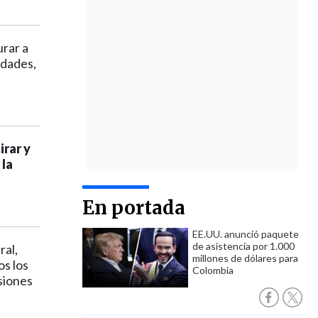
rar a
idades,
irar y
 la
En portada
EE.UU. anunció paquete
de asistencia por 1.000
al,
millones de dólares para
os los
Colombia
siones