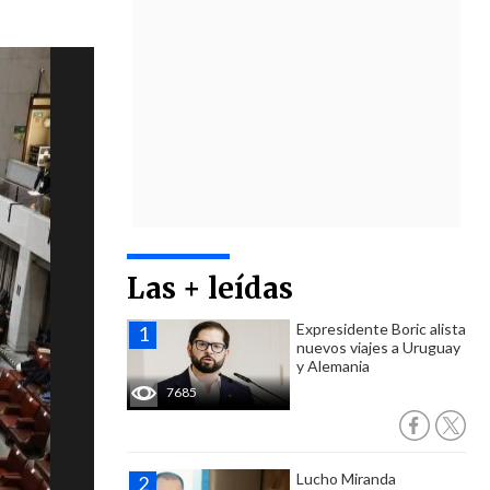
Las + leídas
Expresidente Boric alista
nuevos viajes a Uruguay
y Alemania
7685
Lucho Miranda