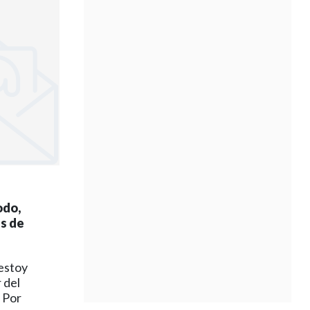
odo,
és de
estoy
 del
 Por