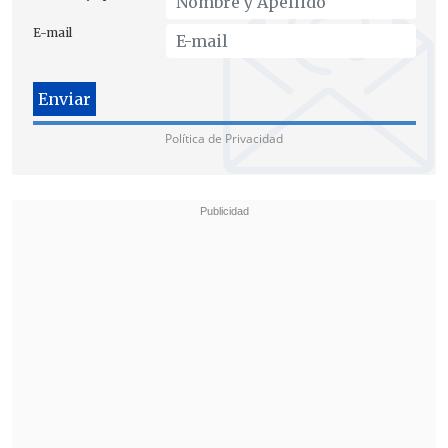
no me extraña
porque resulta que se
E-mail
conocía en una faceta que era como
ministra de Interior y que
evidentemente
(era) algo sumamente
rígido",
agregó.
Política de Privacidad
En la misma línea, el diputado
UDI Jorge
Alessandri
expresó que espera que
"eso
(de las relaciones entre figuras
públicas) le resulte a todo el mundo".
"La labor política es muy complicada de
compatibilizar con la vida en pareja, así
que
siempre que un político o una mujer
dedicada a la política encuentra pareja,
yo me alegro",
añadió.