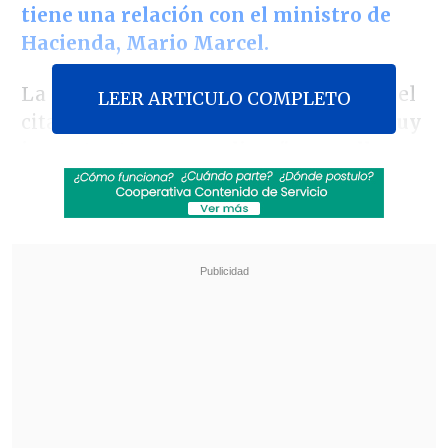
tiene una relación con el ministro de
Hacienda, Mario Marcel.
La exministra del Interior expresó en el
LEER ARTICULO COMPLETO
citado medio que
dicha relación "es muy
importante y muy valiosa" para ella,
por lo que ha buscado "cuidarla mucho".
Asimismo, descartó que haya alguna
complicación en una relación entre una
autoridad y una abanderada: "Desde el
punto de vista legal, no hay ninguna
incompatibilidad ni ahora ni antes.
La
billetera fiscal no tiene ninguna
interferencia en las campañas".
Revisa también