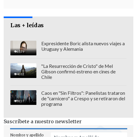
un par de semanas. Sin embargo, -
admitió- n
o he visto esa figura más
cercana, para ser sincera".
Las + leídas
Expresidente Boric alista nuevos viajes a
Uruguay y Alemania
6539
"La Resurrección de Cristo" de Mel
Gibson confirmó estreno en cines de
4032
Chile
Caos en "Sin Filtros": Panelistas trataron
de "carnicero" a Crespo y se retiraron del
3727
programa
Suscríbete a nuestro newsletter
Pese a ello,
"(el impacto de la revelación)
Nombre y apellido