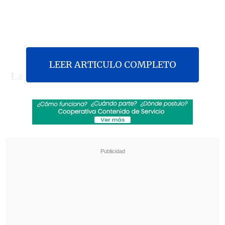
LEER ARTICULO COMPLETO
La abogada
María Jaraquemada
,
directora de Incidencia de
Espacio
Público
, comentó este lunes en
Cooperativa
algunas de las conclusiones
preliminares de la iniciativa
#LupaElectoral
, que lleva adelante el
centro de estudios en miras a los
comicios del próximo 19 de noviembre.
El proyecto promueve la fiscalización
ciudadana de las nuevas normas de