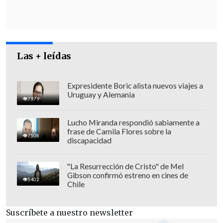
con las elecciones municipales y con las
nuevas reglas de campaña. Lo que
nosotros queríamos era visibilizar ante la
ciudadanía cuáles son estas nuevas
Las + leídas
reglas y,
como hoy día tenemos un
financiamiento mucho más
Expresidente Boric alista nuevos viajes a
transparente, donde podemos conocer
Uruguay y Alemania
7979
quiénes son las principales personas
que aportan a los candidatos y a la
Lucho Miranda respondió sabiamente a
política
(...)
queremos difundir esto para
frase de Camila Flores sobre la
7508
discapacidad
fomentar el voto informado
", dijo
Jaraquemada a
Lo que Queda del Día
.
"La Resurrección de Cristo" de Mel
Gibson confirmó estreno en cines de
5402
Chile
Suscríbete a nuestro newsletter