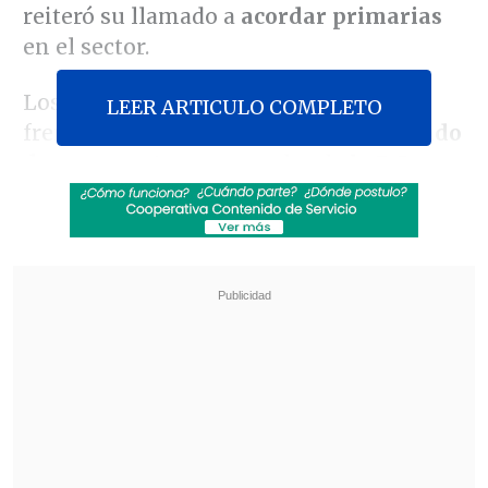
reiteró su llamado a
acordar primarias
en el sector.
Los entendimientos en el oficialismo
LEER ARTICULO COMPLETO
frente a los comicios
se han conformado
de a poco esta semana,
donde
la DC
-que
no es parte de la alianza de Gobierno-
sólo impulsará una primaria
presidencial con el Socialismo
Democrático (sin el PC) y el FRVS
.
Revisa también
Colombiano fue asesinado a balazos en un cité
de La Cisterna
Kast arribó a Colombia para asistir a la
asunción de Abelardo de la Espriella