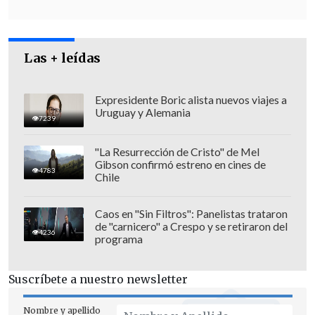
demás-
debe tener competencia,
y
nosotros
debemos tener una gran
primaria" presidencial.
Las + leídas
Expresidente Boric alista nuevos viajes a
Uruguay y Alemania
7239
"La Resurrección de Cristo" de Mel
Gibson confirmó estreno en cines de
4783
Chile
Caos en "Sin Filtros": Panelistas trataron
de "carnicero" a Crespo y se retiraron del
4236
programa
Suscríbete a nuestro newsletter
"Dudo que los partidos en
Chile Vamos,
por los menos, quieran hacer una
Nombre y apellido