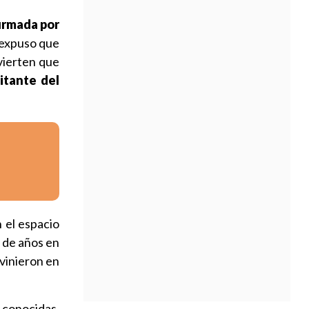
firmada por
expuso que
vierten que
itante del
 el espacio
d de años en
rvinieron en
 conocidas,