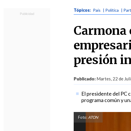
Tópicos:
País
| Política
| Par
Carmona c
empresari
presión i
Publicado:
Martes, 22 de Jul
El presidente del PC 
programa común y una 
Foto:
ATON