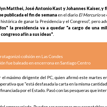
elyn Matthei, José Antonio Kast y Johannes Kaiser, y 
e publicada el fin de semana
en el diario
El Mercurio
se 
histórica de ganar la Presidencia y el Congreso", pero ad
os" la presidencia va a quedar "a cargo de una mil
 congreso afín a sus ideas"
.
otagonizó colisión en Las Condes
ión fue baleado en encerrona en Santiago Centro
 el máximo dirigente del PC, quien afirmó este martes en
perativa que "está desfasada la carta en la misma cantida
r financiada por el Estado. Pasó con las pesqueras que inte
 del empresariado. Pueden ser personas muy respetables y