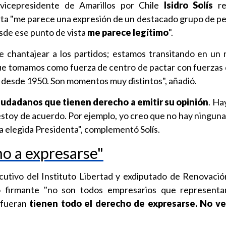
 vicepresidente de Amarillos por Chile
Isidro Solís
re
carta "me parece una expresión de un destacado grupo de p
esde ese punto de vista
me parece legítimo
".
e chantajear a los partidos; estamos transitando en un 
que tomamos como fuerza de centro de pactar con fuerzas
o desde 1950. Son momentos muy distintos", añadió.
iudadanos que tienen derecho a emitir su opinión
. Ha
estoy de acuerdo. Por ejemplo, yo creo que no hay ninguna
a elegida Presidenta", complementó Solís.
o a expresarse"
ecutivo del Instituto Libertad y exdiputado de Renovació
 firmante "no son todos empresarios que representa
 fueran
tienen todo el derecho de expresarse. No v