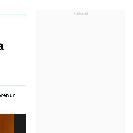
a
eren un