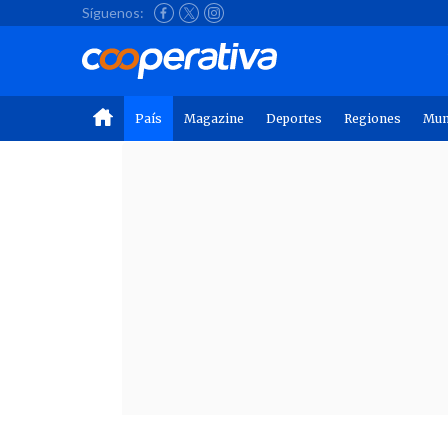
Síguenos:
País
Magazine
Deportes
Regiones
Mu