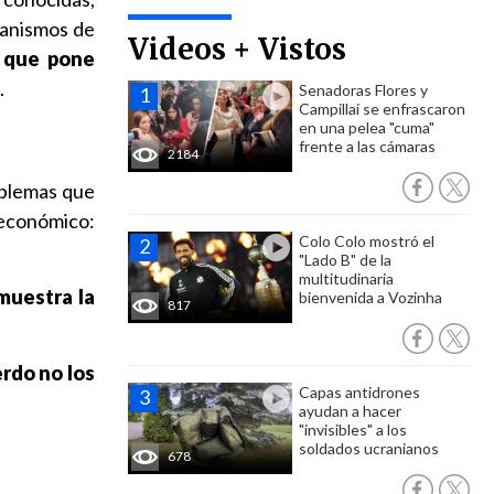
canismos de
Videos + Vistos
l que pone
.
Senadoras Flores y
Campillai se enfrascaron
en una pelea "cuma"
frente a las cámaras
2184
oblemas que
 económico:
Colo Colo mostró el
"Lado B" de la
multitudinaria
muestra la
bienvenida a Vozinha
817
rdo no los
Capas antidrones
ayudan a hacer
"invisibles" a los
soldados ucranianos
678