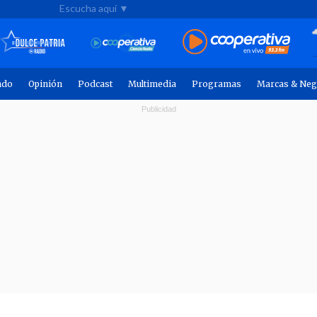
Escucha aquí ▼
ndo
Opinión
Podcast
Multimedia
Programas
Marcas & Neg