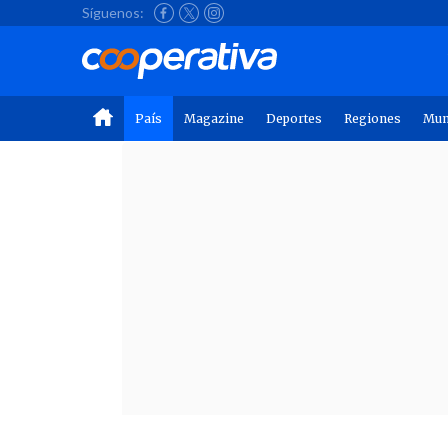
Síguenos:
País
Magazine
Deportes
Regiones
Mu