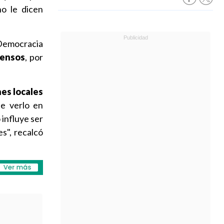
no le dicen
 Democracia
sensos
, por
es locales
de verlo en
 influye ser
s", recalcó