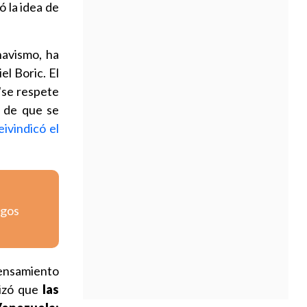
ó la idea de
havismo, ha
el Boric. El
"se respete
a de que se
eivindicó el
igos
ensamiento
lizó que
las