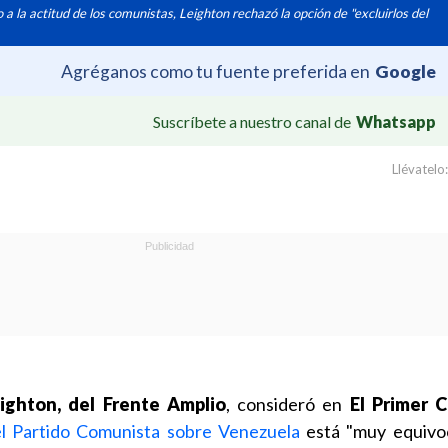
 a la actitud de los comunistas, Leighton rechazó la opción de "excluirlos del
Agréganos como tu fuente preferida en
Google
Suscríbete a nuestro canal de
Whatsapp
Llévatelo:
ighton, del Frente Amplio
, consideró en
El Primer 
el Partido Comunista sobre Venezuela
está "muy equivoc