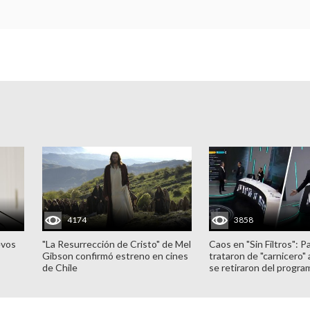
4174
3858
evos
"La Resurrección de Cristo" de Mel
Caos en "Sin Filtros": P
Gibson confirmó estreno en cines
trataron de "carnicero"
de Chile
se retiraron del progra