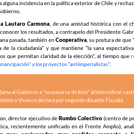
alguna incidencia en la política exterior de Chile y rechaz
 Gobierno.
za Lautaro Carmona
, de una amistad histórica con el c
conocer los resultados, a contrapelo del Presidente Gabri
mana pasada, también en
Cooperativa
, su postura de que 
a de la ciudadanía" y que mantiene "la sana expectativ
s que permitan claridad de la elección", al tiempo que
r
mancipación" y los proyectos "antiimperialistas"
.
ma al Gobierno a "no pasarse de listo" al intensificar cast
inistra Vivanco declara por segundo día ante Fiscalía
on, director ejecutivo de
Rumbo Colectivo
(centro de p
ca, recientemente unificado en el Frente Amplio), ana