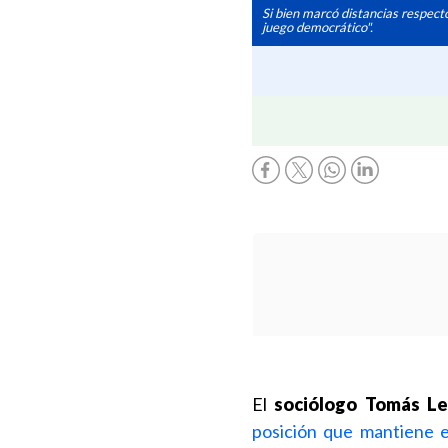
Si bien marcó distancias respecto
juego democrático".
El
sociólogo Tomás Le
posición que mantiene 