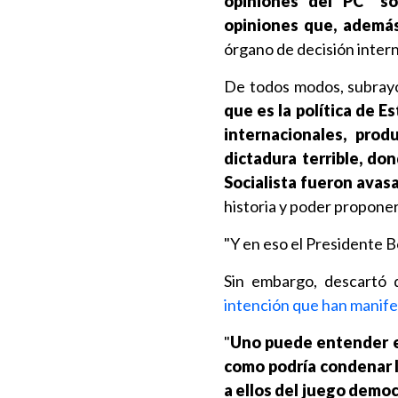
opiniones del PC "s
opiniones que, además
órgano de decisión intern
De todos modos, subra
que es la política de 
internacionales, pro
dictadura terrible, do
Socialista fueron avasa
historia y poder propone
"Y en eso el Presidente Bo
Sin embargo, descartó
intención que han manif
"
Uno puede entender el
como podría condenar l
a ellos del juego democ