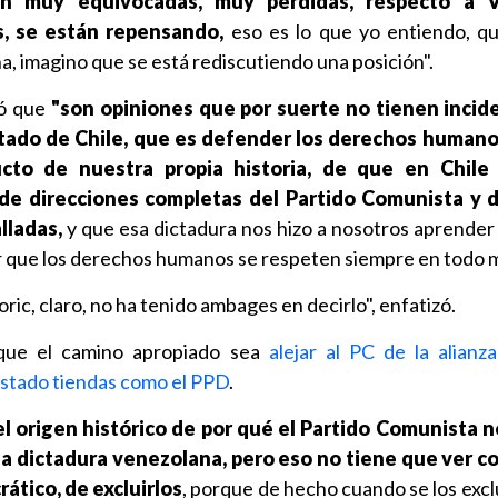
on muy equivocadas, muy perdidas, respecto a V
, se están repensando,
eso es lo que yo entiendo, q
a, imagino que se está rediscutiendo una posición".
yó que
"son opiniones que por suerte no tienen incide
Estado de Chile, que es defender los derechos humano
ducto de nuestra propia historia, de que en Chil
nde direcciones completas del Partido Comunista y d
lladas,
y que esa dictadura nos hizo a nosotros aprender
r que los derechos humanos se respeten siempre en todo
ric, claro, no ha tenido ambages en decirlo", enfatizó.
 que el camino apropiado sea
alejar al PC de la alianza 
estado tiendas como el PPD
.
 origen histórico de por qué el Partido Comunista 
a dictadura venezolana, pero eso no tiene que ver co
rático, de excluirlos
, porque de hecho cuando se los excl