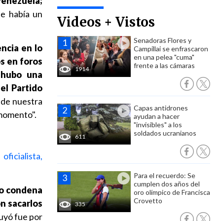
enezuela;
ue había un
Videos + Vistos
Senadoras Flores y
ncia en lo
Campillai se enfrascaron
en una pelea "cuma"
s en foros
frente a las cámaras
1914
e hubo una
el Partido
 de nuestra
Capas antidrones
 momento".
ayudan a hacer
"invisibles" a los
soldados ucranianos
611
oficialista,
Para el recuerdo: Se
cumplen dos años del
no condena
oro olímpico de Francisca
Crovetto
n sacarlos
335
uyó fue por