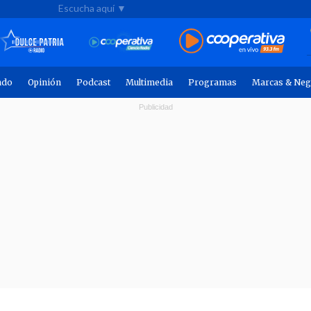
Escucha aquí ▼
ndo
Opinión
Podcast
Multimedia
Programas
Marcas & Neg