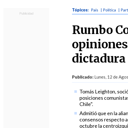
Tópicos:
País
| Política
| Par
Rumbo Col
opiniones
dictadura
Publicado:
Lunes, 12 de Agos
Tomás Leighton, soció
posiciones comunistas,
Chile".
Admitió que en la alia
consensos respecto a 
octubre la centroizqui