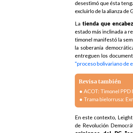
desestimó que ésta tenga 
excluirlo de la alianza de
La
tienda que encabe
estado más inclinada a re
timonel manifestó la se
la soberanía democrátic
entreguen los documento
"proceso bolivariano de e
Revisa también
ACOT: Timonel PPD lla
Trama bielorrusa: Exm
En este contexto, Leight
de Revolución Democráti