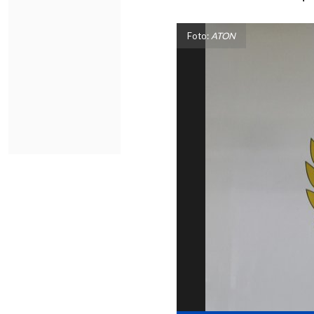
Foto:
ATON