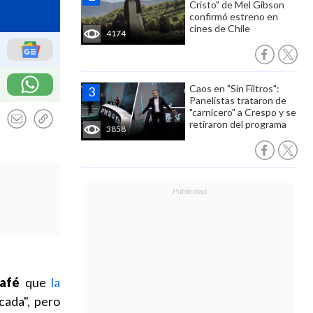
Cristo" de Mel Gibson
confirmó estreno en
cines de Chile
4174
Caos en "Sin Filtros":
Panelistas trataron de
"carnicero" a Crespo y se
retiraron del programa
3858
Café
que
la
ada", pero