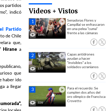
os partidos
Videos + Vistos
o", indicó
Senadoras Flores y
Campillai se enfrascaron
del Partido
en una pelea "cuma"
frente a las cámaras
1695
nto de Chile
elara que,
" Hirane
a
Capas antidrones
ayudan a hacer
"invisibles" a los
epublicano,
soldados ucranianos
575
curioso que
e haber ido
ga a llegar
Para el recuerdo: Se
cumplen dos años del
oro olímpico de Francisca
Crovetto
humorada",
328
ios locales