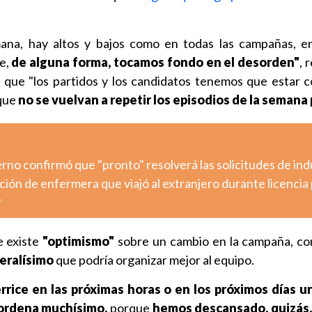
na, hay altos y bajos como en todas las campañas, en
ue,
de alguna forma, tocamos fondo en el desorden"
, 
ó que "los partidos y los candidatos tenemos que estar 
que
no se vuelvan a repetir los episodios de la semana 
ierno confirmó que "pronto" resolverá las solicitudes de ind
ción de enfermera que viajó al extranjero durante licencia 
o
e existe
"optimismo"
sobre un cambio en la campaña, con
eralísimo
que podría organizar mejor al equipo.
rice en las próximas horas o en los próximos días u
 ordena muchísimo,
porque
hemos descansado, quizás