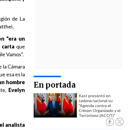
egión de La
tthei.
n "era un
 carta
que
ile Vamos".
e la Cámara
ue esa es la
un hombre
En portada
nte,
Evelyn
Kast presentó en
cadena nacional su
"Agenda contra el
Crimen Organizado y el
Terrorismo (ACOT)"
el analista