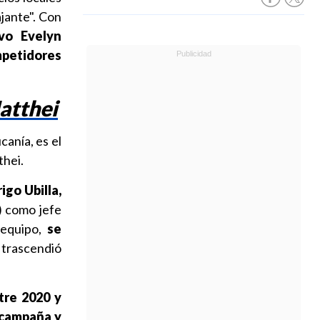
jante". Con
vo Evelyn
mpetidores
atthei
anía, es el
thei.
igo Ubilla,
 como jefe
 equipo,
se
 trascendió
tre 2020 y
 campaña y