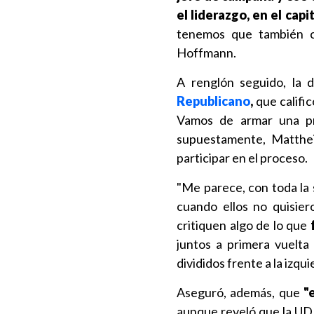
el liderazgo, en el capi
tenemos que también co
Hoffmann.
A renglón seguido, la 
Republicano
,
que califi
Vamos de armar una pri
supuestamente, Matthei
participar en el proceso.
"Me parece, con toda la 
cuando ellos no quisier
critiquen algo de lo que
juntos a primera vuelta
divididos frente a la izq
Aseguró, además, que
"
aunque reveló que la UDI