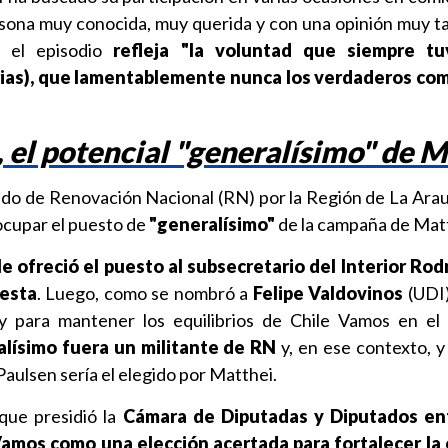
sona muy conocida, muy querida y con una opinión muy ta
, el episodio
refleja "la voluntad que siempre tu
arias), que lamentablemente nunca los verdaderos co
 el potencial "generalísimo" de M
do de Renovación Nacional (RN) por la Región de La Arauc
 ocupar el puesto de
"generalísimo"
de la campaña de Mat
le ofreció el puesto al subsecretario del Interior Rodr
uesta
. Luego, como se nombró a
Felipe Valdovinos
(UDI)
 y para mantener los equilibrios de Chile Vamos en el
alísimo fuera un militante de RN
y, en ese contexto, y
aulsen sería el elegido por Matthei.
que presidió la
Cámara de Diputadas y Diputados en
Vamos como una elección acertada para fortalecer la