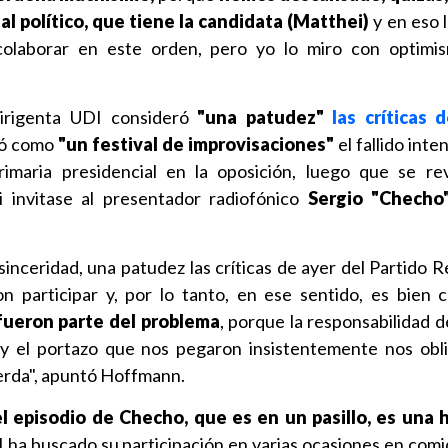
tal político, que tiene la candidata (Matthei)
y en eso l
laborar en este orden, pero yo lo miro con optimism
dirigenta UDI consideró
"una patudez"
las críticas 
có como
"un festival de improvisaciones"
el fallido inte
maria presidencial en la oposición, luego que se rev
 invitase al presentador radiofónico
Sergio "Checho
sinceridad, una patudez las críticas de ayer del Partido R
on participar y, por lo tanto, en ese sentido, es bien 
fueron parte del problema
, porque la responsabilidad d
 y el portazo que nos pegaron insistentemente nos obli
uierda", apuntó Hoffmann.
el episodio de Checho, que es en un pasillo, es una 
 ha buscado su participación en varias ocasiones en comic