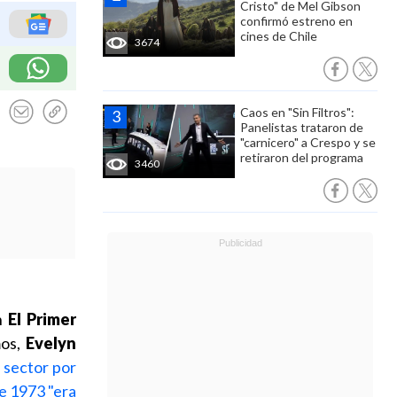
Cristo" de Mel Gibson
confirmó estreno en
cines de Chile
3674
Caos en "Sin Filtros":
Panelistas trataron de
"carnicero" a Crespo y se
retiraron del programa
3460
en
El Primer
os,
Evelyn
 sector por
e 1973 "era