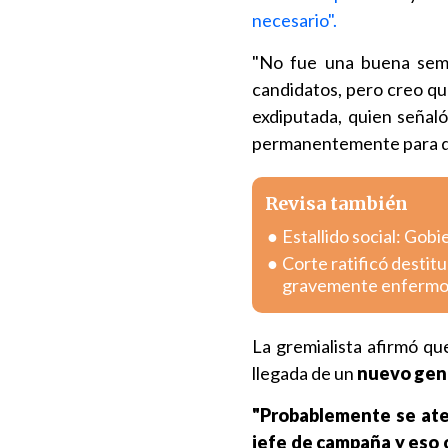
necesario".
"No fue una buena sema
candidatos, pero creo q
exdiputada, quien señal
permanentemente para 
Revisa también
Estallido social: Gob
Corte ratificó destitu
gravemente enferm
La gremialista afirmó qu
llegada de un
nuevo gen
"Probablemente se ater
jefe de campaña y eso