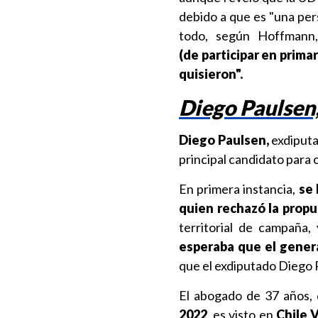
debido a que es "una per
todo, según Hoffmann
(de participar en prim
quisieron".
Diego Paulsen,
Diego Paulsen,
exdiputa
principal candidato para
En primera instancia,
se 
quien rechazó la prop
territorial de campaña,
esperaba que el gener
que el exdiputado Diego P
El abogado de 37 años, 
2022
, es visto en
Chile 