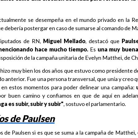
actualmente se desempeña en el mundo privado en la R
ue debería postergar en caso de sumarse al comando de Ma
diputados de RN,
Miguel Mellado
, destacó que
Paulse
mencionando hace mucho tiempo.
Es
una muy buena
isposición de la campaña unitaria de Evelyn Matthei, de Ch
o hizo muy bien los dos años que estuvo como presidente d
o anterior. Fue una persona transversal, que unía y creo q
a en estos momentos para poder delinear una campaña:
por buen camino y confiamos en que de aquí en adela
a es subir, subir y subir"
, sostuvo el parlamentario.
os de Paulsen
os de Paulsen si es que se suma a la campaña de Matthei,