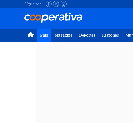
Síguenos:
País
Magazine
Deportes
Regiones
Mu