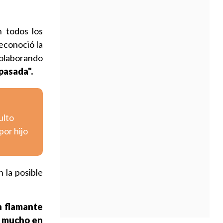
 todos los
reconoció la
colaborando
pasada".
ulto
por hijo
 la posible
n flamante
, mucho en