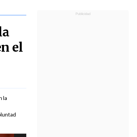
la
n el
 la
oluntad