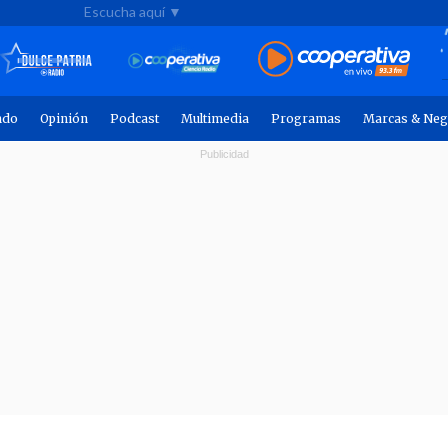
Escucha aquí ▼
ndo
Opinión
Podcast
Multimedia
Programas
Marcas & Neg