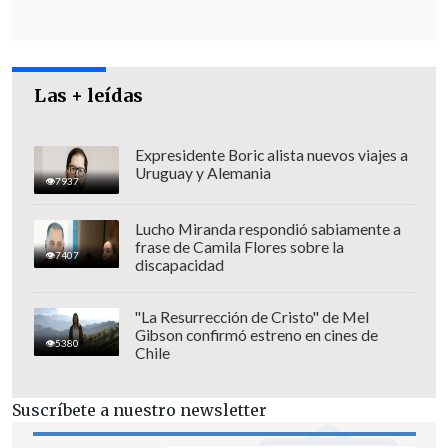
primaria legal donde participen todos
y
no sería justo que el Partido Socialista -
habiendo otras candidaturas de los
Las + leídas
regionalistas verdes, los liberales, los
demócratacristianos-, siendo el partido
más fuerte que tiene la centroizquierda
Expresidente Boric alista nuevos viajes a
Uruguay y Alemania
en Chile hoy",
no tuviera una carta
7937
propia,
dijo el presidente de la Comisión
Lucho Miranda respondió sabiamente a
de Pesca.
frase de Camila Flores sobre la
7407
discapacidad
"La Resurrección de Cristo" de Mel
Gibson confirmó estreno en cines de
5380
Chile
Suscríbete a nuestro newsletter