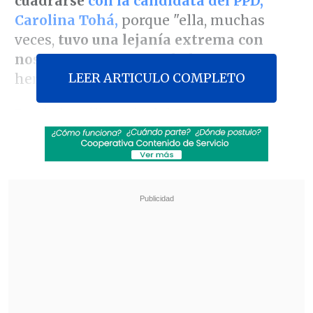
cuadrarse
con la candidata del PPD,
Carolina Tohá,
porque "ella, muchas
veces,
tuvo una lejanía extrema con
nosotros, no nos escuchaba,
y esas
LEER ARTICULO COMPLETO
heridas tiene que remediarlas".
Desde la militancia del
PS
ya comienzan
a surgir apoyos públicos
a la extitular de
Interior
-carta del oficialismo
mejor
evaluada en las encuestas-,
pese a que el
partido, como institución,
no ha definido
un nombre
de cara a las elecciones
presidenciales de noviembre.
Revisa también
Incendio en domicilio provocó la muerte de