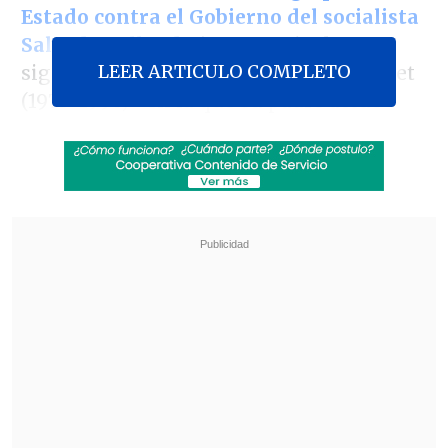
Estado contra el Gobierno del socialista
Salvador Allende
(1970-1973), al que
LEER ARTICULO COMPLETO
siguió la dictadura de Augusto Pinochet
(1973-1990) -en la que su padre actuó
como alto cargo de la Junta Militar-, y
que
"era bien inevitable que hubiesen
muertos".
Esta mañana, en
Radio Agricultura
, la
exalcaldesa de Providencia, que
lidera los
sondeos presidenciales
, afirmó que
"probablemente al principio (de la
dictadura), en 1973 y 1974, era bien
inevitable que hubiesen muertos, pero
ya en el 78, el 82, cuando siguen
ocurriendo, ahí ya no, porque había