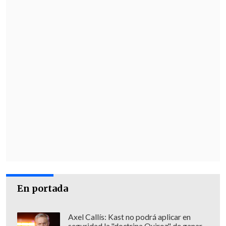
acusó una cercanía política entre
dirigentes sindicales y el oficialismo,
mientras que
Agustín Romero
(Partido
Republicano) sostuvo que
"hoy día no
hay plata para este reajuste"
y
cuestionó que se pretenda traspasar el
problema al próximo gobierno.
En tanto, desde Chile Vamos insistieron
en que antes de votar el proyecto deben
escuchar al
Consejo Fiscal Autónomo
(CFA) y a la
Contralora General de la
República
, para despejar dudas sobre el
financiamiento y la legalidad de las
En portada
normas cuestionadas.
Axel Callís: Kast no podrá aplicar en
En una declaración pública, los cinco
seguridad la "doctrina Quiroz" de ganar