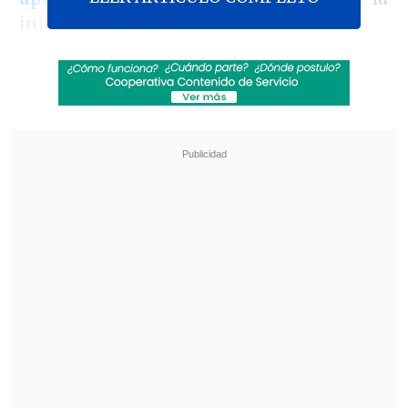
iniciativa.
Entre los primeros en exponer
estuvieron la vicepresidenta de la CUT y
coordinadora del sector público,
Gabriela
Farías
, y el presidente de la ANEF,
José
Pérez
, quienes enfrentaron los
cuestionamientos de la derecha respecto
de una norma que, a su juicio,
impediría
desvinculaciones y favorecería a
trabajadores afines al Gobierno.
Revisa también
Conductor ebrio y sin licencia fue baleado por
Carabineros tras intentar evadir fiscalización