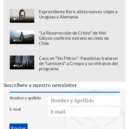
Expresidente Boric alista nuevos viajes a
Uruguay y Alemania
7116
"La Resurrección de Cristo" de Mel
Gibson confirmó estreno en cines de
4567
Chile
Caos en "Sin Filtros": Panelistas trataron
de "carnicero" a Crespo y se retiraron del
4146
programa
En esa línea, Pérez sostuvo que el
Suscríbete a nuestro newsletter
objetivo es proteger a trabajadores en
condiciones precarias y no a cargos de
Nombre y apellido
confianza:
"Gabinetes y asesores que
E-mail
llegan con el gobierno y se van con el
gobierno no nos corresponde