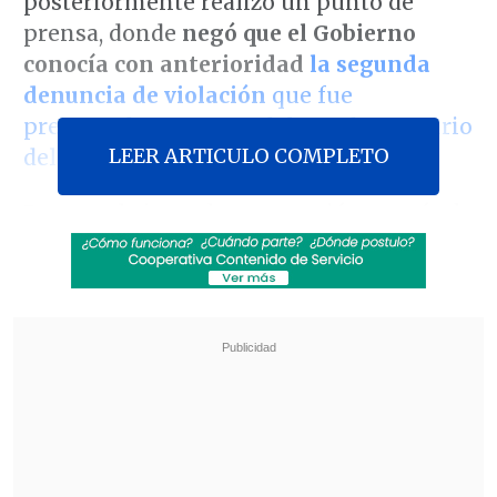
posteriormente realizó un punto de
prensa, donde
negó que el Gobierno
conocía con anterioridad
la segunda
denuncia de violación
que fue
presentada en contra del exsubsecretario
LEER ARTICULO COMPLETO
del Interior
Manuel Monsalve.
Durante la jornada se conoció, a través de
La Tercera
, que el expulsado militante
socialista
presuntamente volvió a
agredir a la misma víctima durante la
mañana siguiente del 22 de
septiembre,
día en que se presume que
ocurrió el primer delito sexual.
Revisa también