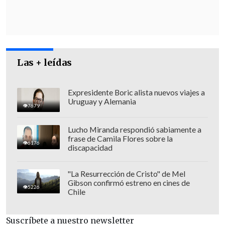
el Costanera Center-
fue besada por él
sin su consentimiento.
Las + leídas
Expresidente Boric alista nuevos viajes a
Uruguay y Alemania
7679
Lucho Miranda respondió sabiamente a
frase de Camila Flores sobre la
6176
discapacidad
"La Resurrección de Cristo" de Mel
Gibson confirmó estreno en cines de
5226
Chile
En este contexto, en respuesta a las
preguntas de la prensa, Vallejo aseguró
Suscríbete a nuestro newsletter