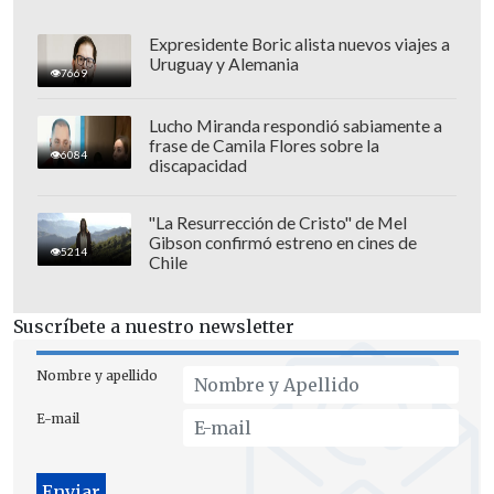
salir a señalar con la verdad o con
objetividad,
con datos y cifras, que eso
Expresidente Boric alista nuevos viajes a
Uruguay y Alemania
no corresponde y que es una amenaza
7669
finalmente para la ciudadanía", enfatizó.
Lucho Miranda respondió sabiamente a
frase de Camila Flores sobre la
6084
discapacidad
"La Resurrección de Cristo" de Mel
Gibson confirmó estreno en cines de
5214
Chile
Suscríbete a nuestro newsletter
Nombre y apellido
E-mail