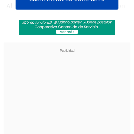
Al respecto, desde el Gobierno señalaron
que la actuación del líder de ultraderecha
"forma parte de la retórica habitual",
mientras que
la abanderada de Chile
Vamos, Evelyn Matthei, apuntó que la
disputa es una estrategia
. Asimismo, la
oposición
plantea una"intervención" del
Presidente en la carrera electoral.
Revisa también
José Antonio Neme protagonizó colisión en
Las Condes
Conductor de aplicación fue baleado en
encerrona en Santiago Centro