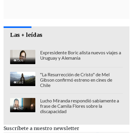
que propone es "seria y contundente
,
para mejorar las pensiones actuales y
futuras, a través de un sistema
previsional mixto y equilibrado, que
fortalece la libertad de elección de los
Las + leídas
afiliados, mantiene la heredabilidad de
los ahorros y al que contribuyen
Expresidente Boric alista nuevos viajes a
Uruguay y Alemania
empleadores, trabajadores y el Estado,
7508
que a su vez garantizará un piso mínimo
"La Resurrección de Cristo" de Mel
de 250 mil pesos".
Gibson confirmó estreno en cines de
5162
Chile
Lucho Miranda respondió sabiamente a
frase de Camila Flores sobre la
4747
discapacidad
Suscríbete a nuestro newsletter