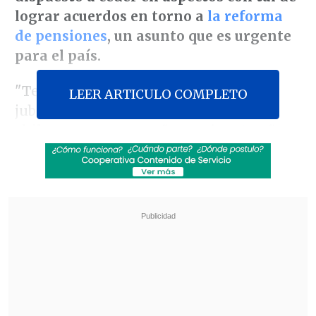
lograr acuerdos en torno a
la reforma
de pensiones
, un asunto que es urgente
para el país.
"Tenemos el deber de mejorar las
LEER ARTICULO COMPLETO
jubilaciones de todas las chilenos y
chilenas. Hoy.
No mañana ni en 10 años
más. Hoy
", enfatizó.
Revisa también
Meteorología anuncia fuerte caída de
temperaturas y aguanieve para el fin de
semana
Hogar de Cristo busca emprendedores para
mejorar la vida de adultos mayores