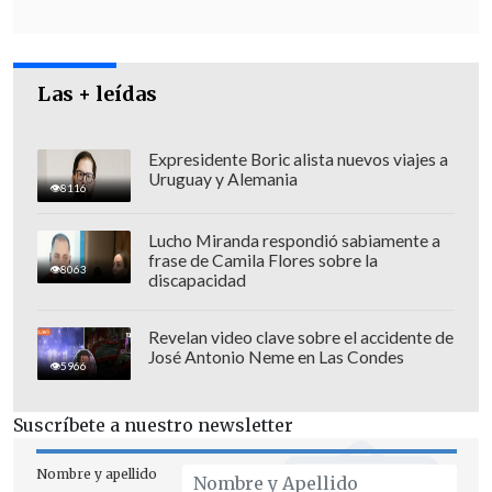
En esos inmuebles, la policía incautó
clorhidrato de cocaína, pasta base,
marihuana, ketamina y
220
Las + leídas
comprimidos de la droga sintética
similar al LSD,
denominada
"droga del
terror" porque uno de sus principales
Expresidente Boric alista nuevos viajes a
Uruguay y Alemania
efectos es provocar un estado de pánico
8116
en quienes la consumen.
Lucho Miranda respondió sabiamente a
frase de Camila Flores sobre la
8063
discapacidad
Revelan video clave sobre el accidente de
José Antonio Neme en Las Condes
5966
Suscríbete a nuestro newsletter
Nombre y apellido