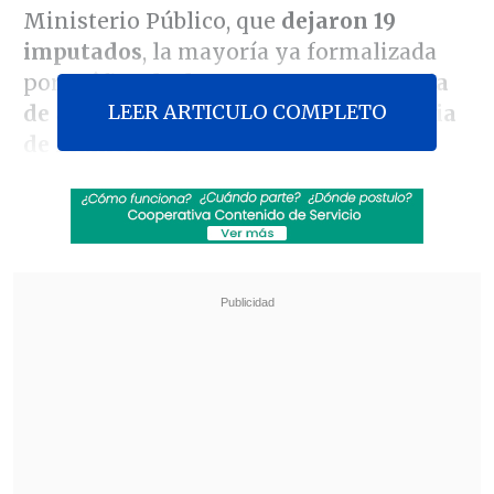
Ministerio Público, que
dejaron 19
imputados
, la mayoría ya formalizada
por
tráfico de drogas, porte y tenencia
LEER ARTICULO COMPLETO
de armas de fuego, además de tenencia
de municiones.
El
fiscal regional (s) de Antofagasta,
Cristian Aguilar Aranela
, explicó que las
diligencias se desarrollaron en
tres
procedimientos distintos
y destacó que
forman parte de la estrategia de la
Fiscalía Regional para combatir el tráfico
de drogas y el crimen organizado, tanto
en organizaciones transnacionales como
en aquellas instaladas en barrios y
poblaciones, publicó
La Tercera
.