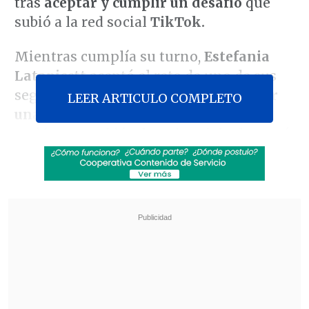
tras
aceptar y cumplir un desafío
que
subió a la red social
TikTok.
Mientras cumplía su turno,
Estefania
Latapicctt
aceptó el reto de uno de sus
seguidores, que consistía en
presentar
LEER ARTICULO COMPLETO
una canción y emitir otra distinta,
acción que subió a la red social y le costó
el trabajo.
Revisa también
Escolta del exministro Cordero frustró a
disparos un portonazo en Vitacura
Incendio en domicilio provocó la muerte de
dos adultos mayores en Recoleta