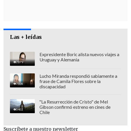
Las + leídas
Expresidente Boric alista nuevos viajes a
"Yo desde hace un tiempo grabo TikToks.
Uruguay y Alemania
7979
Sigo a varios locutores de distintas
países
y me inspiro bastante en su
Lucho Miranda respondió sabiamente a
frase de Camila Flores sobre la
contenido, por lo que decidí realizar el
7508
discapacidad
conocido #challenge que es donde
los
seguidores te desafían a decir frases
"La Resurrección de Cristo" de Mel
ocultas o hacer retos
(nada subido de
Gibson confirmó estreno en cines de
5402
Chile
tono, todo en contexto humor)", explicó
Latapicc.
Suscríbete a nuestro newsletter