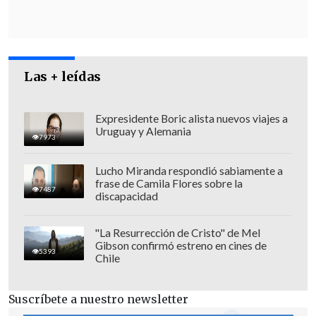
daño que ha hecho esta empresa
enorme".
Las + leídas
Expresidente Boric alista nuevos viajes a
Uruguay y Alemania
7973
Lucho Miranda respondió sabiamente a
frase de Camila Flores sobre la
7487
discapacidad
"La Resurrección de Cristo" de Mel
Gibson confirmó estreno en cines de
5393
Chile
"Nos están masacrando"
Suscríbete a nuestro newsletter
Sobre los cerca de 200 trabajadores que