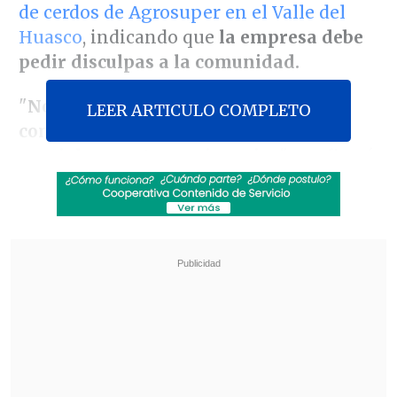
de cerdos de Agrosuper en el Valle del
Huasco
, indicando que
la empresa debe
pedir disculpas a la comunidad.
"
Nosotros leemos entre líneas el
LEER ARTICULO COMPLETO
comunicado y esta es una respuesta
parcial a nuestras exigencias
", confirmó
la dirigenta, indicando que las
exigencias son tres: "
Fuera Agrosuper de
Freirina, no se debe instalar la central
temoeléctrica Punta Alcalde en Huasco y
se debe declarar la cuenca del río
Huasco en escasez hídrica"
.
Revisa también
Escolta del exministro Cordero frustró a