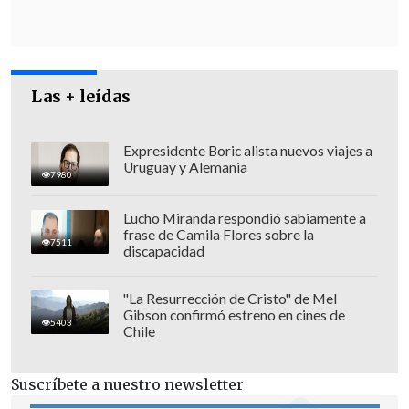
Las + leídas
Expresidente Boric alista nuevos viajes a
Uruguay y Alemania
7980
El presidente de los alcaldes,
Alfonso
Lucho Miranda respondió sabiamente a
Coke
-alcalde de la comuna de Cunco-,
frase de Camila Flores sobre la
7511
señaló que se han unido porque "
nadie
discapacidad
está en contra del Ejército
, de
Carabineros
,
todo lo contrario
:
"La Resurrección de Cristo" de Mel
Gibson confirmó estreno en cines de
apoyamos, porque lo único que
5403
Chile
queremos es seguridad para La
Araucanía, seguridad, armonía para los
Suscríbete a nuestro newsletter
vecinos.
Sobre la consulta, creo que es