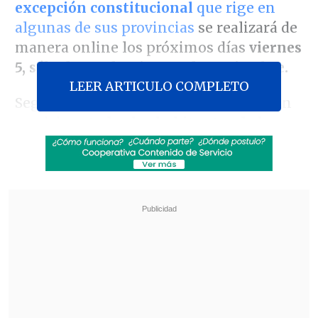
excepción constitucional
que rige en
algunas de sus provincias
se realizará de
manera online los próximos días
viernes
5, sábado 6 y domingo 7 de noviembre.
LEER ARTICULO COMPLETO
Según se informó, en el proceso podrán
participar
todos los habitantes de la
región inscritos en el actual padrón del
Servicio Electoral (Servel).
Revisa también
Escolta del exministro Cordero frustró a
disparos un portonazo en Vitacura
Incendio en domicilio provocó la muerte de
dos adultos mayores en Recoleta