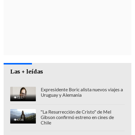
definitiva en un
delito de homicidio
en
el que pudieran, eventualmente, tener
participación funcionarios policiales".
Las + leídas
Expresidente Boric alista nuevos viajes a
Uruguay y Alemania
7217
"La Resurrección de Cristo" de Mel
Gibson confirmó estreno en cines de
4738
Chile
Según develó hoy
La Tercera
, fuentes