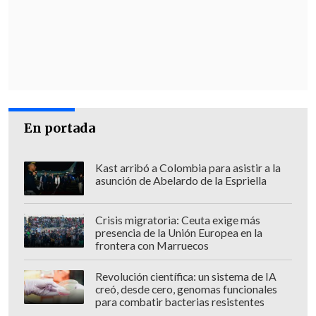
Carabineros en ese minuto fue responder
a un tiroteo, y
gracias a dios que no
tuvimos que lamentar también la
muerte de un carabinero
, que también
podría haber ocurrido. Qué hubiera
pasado en ese caso ¿
Solamente valía la
muerte del comunero mapuche y no la
En portada
del carabinero
?", aseveró Fuenzalida.
Kast arribó a Colombia para asistir a la
asunción de Abelardo de la Espriella
Crisis migratoria: Ceuta exige más
presencia de la Unión Europea en la
frontera con Marruecos
Revolución científica: un sistema de IA
creó, desde cero, genomas funcionales
para combatir bacterias resistentes