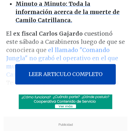
Minuto a Minuto: Toda la
información acerca de la muerte de
Camilo Catrillanca.
El
ex fiscal Carlos Gajardo
cuestionó
este sábado a Carabineros luego de que se
conociera que
el llamado "Comando
Jungla" no grabó el operativo en el que
murió el joven comunero mapuche
LEER ARTICULO COMPLETO
Camilo Catrillanca
esta semana en
Temucuicui, pese a contar con cámaras
GoPro de alta definición.
En declaraciones a
Cooperativa
, el
abogado consideró que "al no existir esas
grabaciones, estando disponible la
tecnología para haberlo hecho,
es