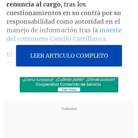
renuncia al cargo,
tras los
cuestionamientos en su contra por su
responsabilidad como autoridad en el
manejo de información tras la
muerte
del comunero Camilo Catrillanca.
El intendente de La Araucanía fue
LEER ARTICULO COMPLETO
cuestionado porque luego del incidente
suscribió y respaldó la versión de
Carabineros respecto al incidente,
vinculó a Catrillanca con el robo de tres
autos
que derivó en el operativo que
terminó con su muerte y afirmó que el
comunero tenía antecedentes penales.
Esto pese a que su participación en el
robo no ha sido comprobado y se