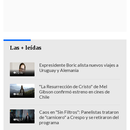
la Región de La Araucanía", dijo Mayol al
dar a conocer su decisión.
"Producto de
intereses mezquinos de
algunos parlamentarios de oposición
,
que han tomado un caso lamentable, que
Las + leídas
todos sentimos profundamente, como es
la muerte de Camilo Catrillanca, para
obtener dividendos personales, no me es
Expresidente Boric alista nuevos viajes a
Uruguay y Alemania
posible seguir contribuyendo con este
7258
objetivo", añadió el ex ministro.
"La Resurrección de Cristo" de Mel
Gibson confirmó estreno en cines de
4822
Chile
Caos en "Sin Filtros": Panelistas trataron
de "carnicero" a Crespo y se retiraron del
4257
programa