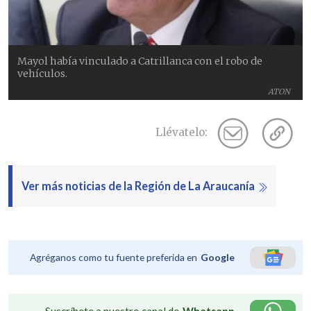
Mayol había vinculado a Catrillanca con el robo de
vehículos.
ATON
Llévatelo:
Ver más noticias de la Región de La Araucanía
Agréganos como tu fuente preferida en
Google
Suscríbete a nuestro canal de
Whatsapp