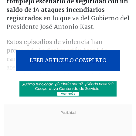
complejo escenario de seguridad con un
saldo de 14 ataques incendiarios
registrados
en lo que va del Gobierno del
Presidente José Antonio Kast.
Estos episodios de violencia han
provocado
la destrucción total de
camiones
,
viviendas y maquinaria
,
LEER ARTICULO COMPLETO
afectando la actividad productiva y la
seguridad de los habitantes de la zona.
Revisa también
Así fue el intento de encerrona repelido por el
escolta del exministro Cordero
Encuestas destacan popularidad de la ACOT
anunciada por Kast