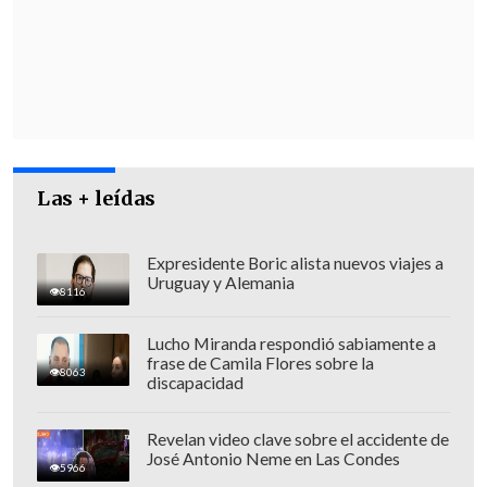
seremi de Seguridad Pública de la
región, Luis Calderón
.
Las + leídas
Expresidente Boric alista nuevos viajes a
Uruguay y Alemania
8116
Lucho Miranda respondió sabiamente a
frase de Camila Flores sobre la
8063
discapacidad
La autoridad explicó que el rol del
Revelan video clave sobre el accidente de
José Antonio Neme en Las Condes
Ejecutivo es actuar como coadyuvante en
5966