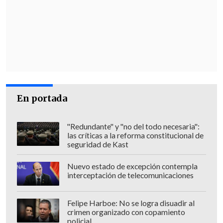
REEVALUAR POSTURA
A través de su cuenta en Twitter, el
gobernador Rivas expresó "pena e
impotencia".
"
Voy saliendo del funeral de
Joel
Ovalle
(parcelero asesinado el martes
En portada
en la región) y ya hay 2 personas más
asesinadas en #Carahue. 4 vidas
"Redundante" y "no del todo necesaria":
perdidas esta semana por grupos
las críticas a la reforma constitucional de
seguridad de Kast
terroristas
", escribió la autoridad
democráticamente electa.
Nuevo estado de excepción contempla
interceptación de telecomunicaciones
Rivas emplazó además al presidente
electo, Gabriel Boric, a que "revise su
Felipe Harboe: No se logra disuadir al
posición" contraria al estado de
crimen organizado con copamiento
policial