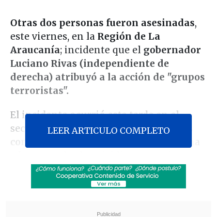
Otras dos personas fueron asesinadas
,
este viernes, en la
Región de La
Araucanía
; incidente que el
gobernador
Luciano Rivas (independiente de
derecha) atribuyó a la acción de "grupos
terroristas".
El incidente ocurrió esta tarde en el
sector Chacamo, en la
ruta que une las
LEER ARTICULO COMPLETO
comunas de Carahue y Tirúa
, y se suma
a los otros dos homicidios que enlutaron
el martes a la Macrozona Sur: los de
Andrés Millanao
y
Joel Ovalle
.
Revisa también