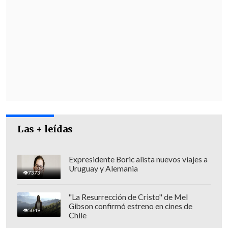
iban saliendo del perímetro del sitio
donde viven en un automóvil, y un
grupo de sujetos que vendrían en tres
camionetas se bajaron desde las
mismas y procedieron a atacarlos con
armas de fuego
, lo que les causó la
muerte".
Las + leídas
Expresidente Boric alista nuevos viajes a
Uruguay y Alemania
7373
"La Resurrección de Cristo" de Mel
Gibson confirmó estreno en cines de
5049
Chile