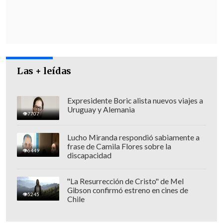
causas exactas del incendio y
confirmar
la identidad de las personas fallecidas
.
Las + leídas
Expresidente Boric alista nuevos viajes a
Uruguay y Alemania
7707
Lucho Miranda respondió sabiamente a
frase de Camila Flores sobre la
6449
discapacidad
"La Resurrección de Cristo" de Mel
Gibson confirmó estreno en cines de
5245
Chile