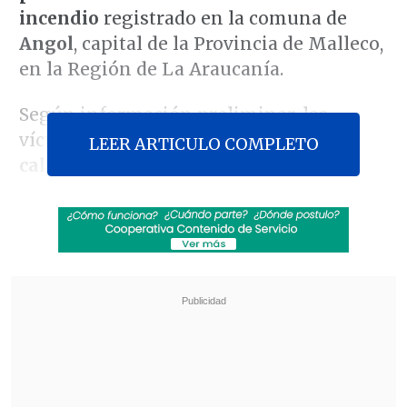
incendio
registrado en la comuna de
Angol
, capital de la Provincia de Malleco,
en la Región de La Araucanía.
Según información preliminar, las
víctimas
encendieron fuego para
LEER ARTICULO COMPLETO
calefaccionarse
en el "ruco" donde
pernoctaban, lo que provocó un siniestro
que terminó costándoles la vida.
Revisa también
La Pintana: Tres detenidos por vender drogas
en casas blindadas con placas y picaportes de
acero
José Antonio Neme protagonizó colisión en
Las Condes