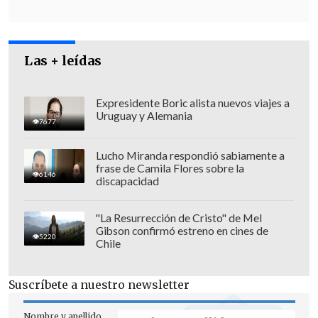
Las + leídas
Expresidente Boric alista nuevos viajes a
Uruguay y Alemania
7677
Lucho Miranda respondió sabiamente a
frase de Camila Flores sobre la
6146
discapacidad
"La Resurrección de Cristo" de Mel
Gibson confirmó estreno en cines de
5220
Chile
Suscríbete a nuestro newsletter
El médico
Rubén Rodríguez
, quien
Nombre y apellido