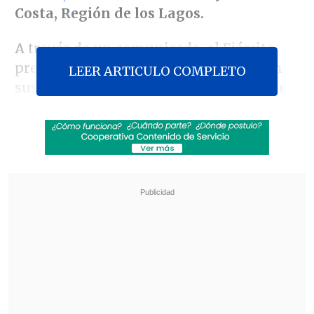
Costa, Región de los Lagos.
A través de un comunicado, el Ejército
precisó que los suboficiales compraron
LEER ARTICULO COMPLETO
sus
pasajes de ida y vuelta
y
no fueron
advertidos del sobrecupo
de la
embarcación, incluso
recibieron
instrucciones de seguridad, "como
cualquier otro pasajero".
Revisa también
José Antonio Neme protagonizó colisión en
Las Condes
Conductor de aplicación fue baleado en
encerrona en Santiago Centro